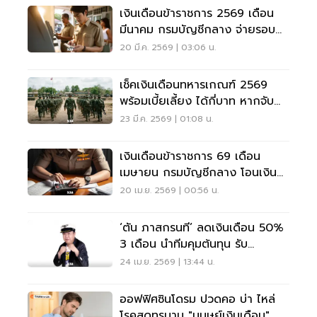
เงินเดือนข้าราชการ 2569 เดือน
มีนาคม กรมบัญชีกลาง จ่ายรอบ
สองออกวันไหน?
20 มี.ค. 2569 | 03:06 น.
เช็คเงินเดือนทหารเกณฑ์ 2569
พร้อมเบี้ยเลี้ยง ได้กี่บาท หากจับ
สลากได้ใบแดง
23 มี.ค. 2569 | 01:08 น.
เงินเดือนข้าราชการ 69 เดือน
เมษายน กรมบัญชีกลาง โอนเงิน
รอบ 2 เข้าบัญชีกี่โมง
20 เม.ย. 2569 | 00:56 น.
‘ตัน ภาสกรนที’ ลดเงินเดือน 50%
3 เดือน นำทีมคุมต้นทุน รับ
เศรษฐกิจผันผวน
24 เม.ย. 2569 | 13:44 น.
ออฟฟิศซินโดรม ปวดคอ บ่า ไหล่
โรคสุดทรมาน "มนุษย์เงินเดือน"