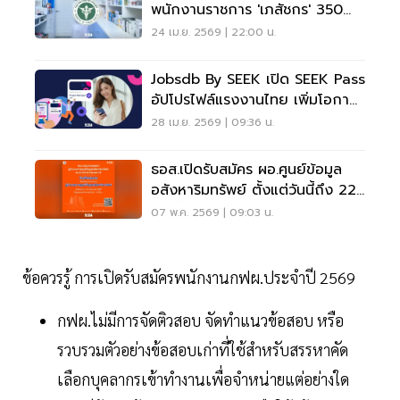
พนักงานราชการ 'เภสัชกร' 350
อัตรา
24 เม.ย. 2569 | 22:00 น.
Jobsdb By SEEK เปิด SEEK Pass
อัปโปรไฟล์แรงงานไทย เพิ่มโอกาส
ได้งาน 18%
28 เม.ย. 2569 | 09:36 น.
ธอส.เปิดรับสมัคร ผอ.ศูนย์ข้อมูล
อสังหาริมทรัพย์ ตั้งแต่วันนี้ถึง 22
พ.ค.นี้
07 พ.ค. 2569 | 09:03 น.
ข้อควรรู้ การเปิดรับสมัครพนักงานกฟผ.ประจำปี 2569
กฟผ.ไม่มีการจัดติวสอบ จัดทำแนวข้อสอบ หรือ
รวบรวมตัวอย่างข้อสอบเก่าที่ใช้สำหรับสรรหาคัด
เลือกบุคลากรเข้าทำงานเพื่อจำหน่ายแต่อย่างใด