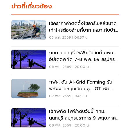
ข่าวที่เกี่ยวข้อง
เช็คราคาค่าติดตั้งโซลาร์เซลล์ขนาด
เท่าไหร่ต้องจ่ายกี่บาท เหมาะกับบ้าน
แบบไหน
05 พ.ค. 2569 | 06:37 น.
กทม. นนทบุรี ไฟฟ้าดับวันนี้ กฟน.
อัปเดตพิกัด 7-8 พ.ค. 69 สรุปครบ
ที่นี่
06 พ.ค. 2569 | 20:00 น.
กฟผ. ดัน AI-Grid Forming รับ
พลังงานหมุนเวียน ชู UGT เพิ่ม
แต้มต่อแข่งขันไทย
07 พ.ค. 2569 | 04:13 น.
เช็กพิกัด ไฟฟ้าดับวันนี้ กทม.
นนทบุรี สมุทรปราการ 9 พฤษภาคม
2569
08 พ.ค. 2569 | 20:00 น.