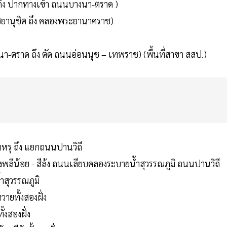
ง ถึง ปากทางเข้า ถนนบางนา-ตราด )
ชยานุชิต ถึง คลองพระยานาคราช)
นา-ตราด ถึง ตัด ถนนอ่อนนุช – เทพราช) (พื้นที่สาขา สสป.)
ำหรุ ถึง แยกถนนปานวิถี
างพลีน้อย - สีล้ง ถนนเลียบคลองระบายน้ำสุวรรณภูมิ ถนนปานวิถี
ำสุวรรณภูมิ
ายทั้งสองฝั่ง
้งสองฝั่ง