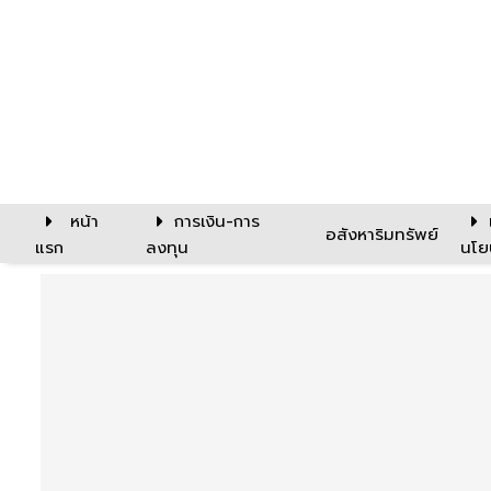
หน้า
การเงิน-การ
อสังหาริมทรัพย์
แรก
ลงทุน
นโย