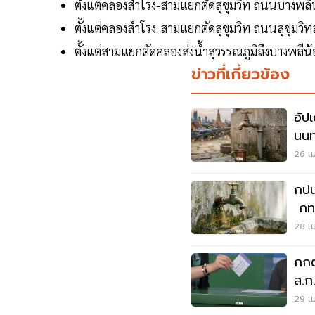
ตั้งแต่คลองสำโรง-สามแยกตัดสุขุมวิท ถนนบางพลีน้อ
ตั้งแต่คลองสำโรง-สามแยกตัดสุขุมวิท ถนนสุขุมวิทส
ตั้งแต่สามแยกตัดคลองส่งน้ำสุวรรณภูมิถึงบางพลีน
ข่าวที่เกี่ยวข้อง
อัป
นนท
28 เ
26 เม
กปน
กทม
30 เ
28 เม
กกต
ส.ก
29 เม