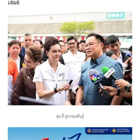
เอ็มอี
ศุภจี สุธรรมพันธุ์