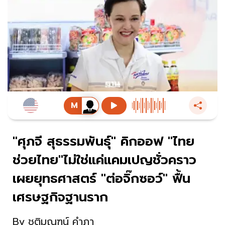
"ศุภจี สุธรรมพันธ์ุ" คิกออฟ "ไทย
ช่วยไทย"ไม่ใช่แค่แคมเปญชั่วคราว
เผยยุทธศาสตร์ "ต่อจิ๊กซอว์" ฟื้น
เศรษฐกิจฐานราก
By
ชุติมณฑน์ คำภา