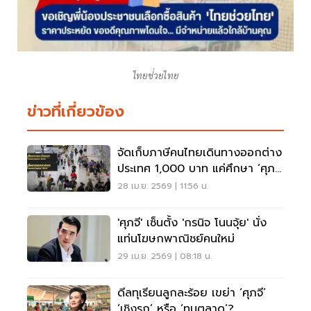
ไทยช่่วยไทย
ข่าวที่เกี่ยวข้อง
จัดเก็บภาษีคนไทยเดินทางออกต่าง
ประเทศ 1,000 บาท แค่ศึกษา ‘ศุภจี’
ชี้ต้องพิจารณารอบคอบ
28 เม.ย. 2569 | 11:56 น.
'ศุภจี' เซ็นตั้ง 'กรนิจ โนนจุ้ย' นั่ง
แท่นโฆษกพาณิชย์คนใหม่
29 เม.ย. 2569 | 08:18 น.
ดีลทุเรียนลูกละร้อย เขย่า ‘ศุภจี’
‘เชิงรุก’ หรือ ‘ทุบตลาด’?