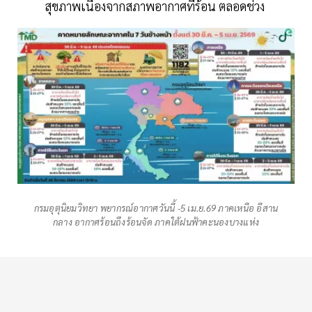
สุขภาพเนื่องจากสภาพอากาศที่ร้อน ตลอดช่วง
กรมอุตุนิยมวิทยา พยากรณ์อากาศวันนี้ -5 เม.ย.69 ภาคเหนือ อีสาน
กลาง อากาศร้อนถึงร้อนจัด ภาคใต้ฝนฟ้าคะนองบางแห่ง