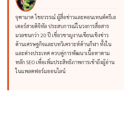
จุฑามาศ ไชยวรรณ์ ผู้สื่อข่าวและคอนเทนต์ครีเอ
เตอร์สายดิจิทัล ประสบการณ์ในวงการสื่อสาร
มวลชนกว่า 20 ปี เชี่ยวชาญงานเขียนเชิงข่าว
ด้านเศรษฐกิจและบทวิเคราะห์ด้านกีฬา ทั้งใน
และต่างประเทศ ควบคู่การพัฒนาเนื้อหาตาม
หลัก SEO เพื่อเพิ่มประสิทธิภาพการเข้าถึงผู้อ่าน
ในแพลตฟอร์มออนไลน์