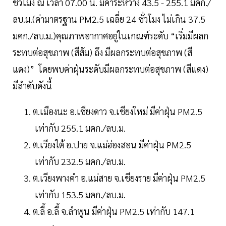
ชั่วโมง ณ เวลา 07.00 น. มีค่าระหว่าง 43.5 - 255.1 มคก./
ลบ.ม.(ค่ามาตรฐาน PM2.5 เฉลี่ย 24 ชั่วโมง ไม่เกิน 37.5
มคก./ลบ.ม.)คุณภาพอากาศอยู่ในเกณฑ์ระดับ “เริ่มมีผลก
ระทบต่อสุขภาพ (สีส้ม) ถึง มีผลกระทบต่อสุขภาพ (สี
แดง)” โดยพบค่าฝุ่นระดับมีผลกระทบต่อสุขภาพ (สีแดง)
มีลำดับดังนี้
ต.เมืองนะ อ.เชียงดาว จ.เชียงใหม่ มีค่าฝุ่น PM2.5
เท่ากับ 255.1 มคก./ลบ.ม.
ต.เวียงใต้ อ.ปาย จ.แม่ฮ่องสอน มีค่าฝุ่น PM2.5
เท่ากับ 232.5 มคก./ลบ.ม.
ต.เวียงพางคำ อ.แม่สาย จ.เชียงราย มีค่าฝุ่น PM2.5
เท่ากับ 153.5 มคก./ลบ.ม.
ต.ลี้ อ.ลี้ จ.ลำพูน มีค่าฝุ่น PM2.5 เท่ากับ 147.1