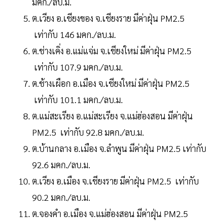
มคก./ลบ.ม.
ต.เวียง อ.เชียงของ จ.เชียงราย มีค่าฝุ่น PM2.5
เท่ากับ 146 มคก./ลบ.ม.
ต.ช่างเคิ่ง อ.แม่แจ่ม จ.เชียงใหม่ มีค่าฝุ่น PM2.5
เท่ากับ 107.9 มคก./ลบ.ม.
ต.ช้างเผือก อ.เมือง จ.เชียงใหม่ มีค่าฝุ่น PM2.5
เท่ากับ 101.1 มคก./ลบ.ม.
ต.แม่สะเรียง อ.แม่สะเรียง จ.แม่ฮ่องสอน มีค่าฝุ่น
PM2.5 เท่ากับ 92.8 มคก./ลบ.ม.
ต.บ้านกลาง อ.เมือง จ.ลำพูน มีค่าฝุ่น PM2.5 เท่ากับ
92.6 มคก./ลบ.ม.
ต.เวียง อ.เมือง จ.เชียงราย มีค่าฝุ่น PM2.5 เท่ากับ
90.2 มคก./ลบ.ม.
ต.จองคำ อ.เมือง จ.แม่ฮ่องสอน มีค่าฝุ่น PM2.5