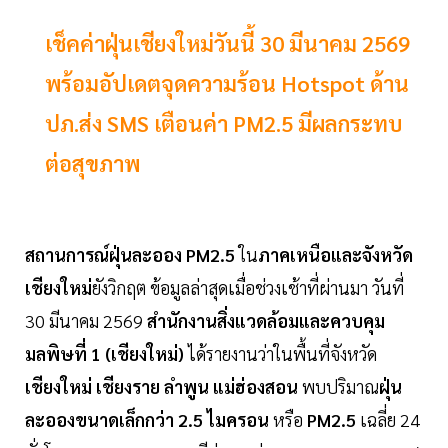
เช็คค่าฝุ่นเชียงใหม่วันนี้ 30 มีนาคม 2569
พร้อมอัปเดตจุดความร้อน Hotspot ด้าน
ปภ.ส่ง SMS เตือนค่า PM2.5 มีผลกระทบ
ต่อสุขภาพ
สถานการณ์ฝุ่นละออง PM2.5
ใน
ภาคเหนือและจังหวัด
เชียงใหม่
ยังวิกฤต ข้อมูลล่าสุดเมื่อช่วงเช้าที่ผ่านมา วันที่
30 มีนาคม 2569
สำนักงานสิ่งแวดล้อมและควบคุม
มลพิษที่ 1 (เชียงใหม่)
ได้รายงานว่าในพื้นที่จังหวัด
เชียงใหม่ เชียงราย ลำพูน แม่ฮ่องสอน
พบปริมาณ
ฝุ่น
ละอองขนาดเล็กกว่า 2.5 ไมครอน
หรือ
PM2.5
เฉลี่ย 24