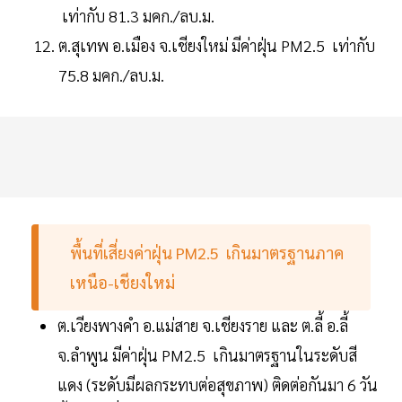
เท่ากับ 81.3 มคก./ลบ.ม.
ต.สุเทพ อ.เมือง จ.เชียงใหม่ มีค่าฝุ่น PM2.5 เท่ากับ
75.8 มคก./ลบ.ม.
พื้นที่เสี่ยงค่าฝุ่น PM2.5 เกินมาตรฐานภาค
เหนือ-เชียงใหม่
ต.เวียงพางคำ อ.แม่สาย จ.เชียงราย และ ต.ลี้ อ.ลี้
จ.ลำพูน มีค่าฝุ่น PM2.5 เกินมาตรฐานในระดับสี
แดง (ระดับมีผลกระทบต่อสุขภาพ) ติดต่อกันมา 6 วัน