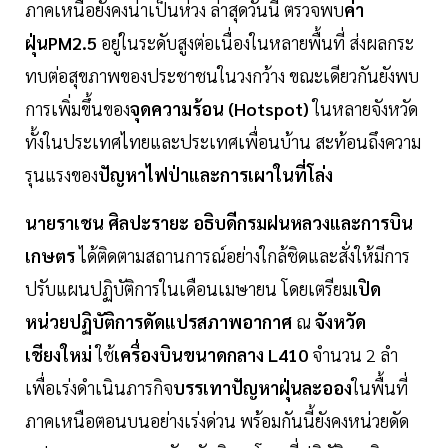
ภาคเหนือยังคงน่าเป็นห่วง ล่าสุดวันนี้ ตรวจพบ
ค่า
ฝุ่นPM2.5
อยู่ในระดับสูงต่อเนื่องในหลายพื้นที่ ส่งผลกระ
ทบต่อสุขภาพของประชาชนในวงกว้าง ขณะเดียวกันยังพบ
การเพิ่มขึ้นของ
จุดความร้อน (Hotspot)
ในหลายจังหวัด
ทั้งในประเทศไทยและประเทศเพื่อนบ้าน สะท้อนถึงความ
รุนแรงของ
ปัญหาไฟป่าและการเผาในที่โล่ง
นายราเชน ศิลปะรายะ อธิบดีกรมฝนหลวงและการบิน
เกษตร
ได้ติดตามสถานการณ์อย่างใกล้ชิดและสั่งให้มีการ
ปรับแผนปฏิบัติการในเดือนเมษายน โดยเตรียม
เปิด
หน่วยปฏิบัติการดัดแปรสภาพอากาศ
ณ
จังหวัด
เชียงใหม่
ใช้
เครื่องบินขนาดกลาง L410
จำนวน 2 ลำ
เพื่อเร่งดำเนินภารกิจ
บรรเทาปัญหาฝุ่นละออง
ในพื้นที่
ภาคเหนือตอนบนอย่างเร่งด่วน พร้อมกันนี้ยังคงหน่วยดัด