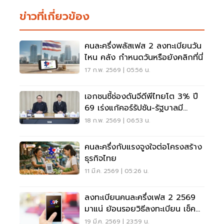
ข่าวที่เกี่ยวข้อง
คนละครึ่งพลัสเฟส 2 ลงทะเบียนวัน
ไหน คลัง กำหนดวันหรือยังคลิกที่นี่
17 ก.พ. 2569 | 05:56 น.
เอกชนชี้ช่องดันจีดีพีไทยโต 3% ปี
69 เร่งแก้คอร์รัปชัน-รัฐบาลมี
เสถียรภาพ
18 ก.พ. 2569 | 06:53 น.
คนละครึ่งกับแรงจูงใจต่อโครงสร้าง
ธุรกิจไทย
11 มี.ค. 2569 | 05:26 น.
ลงทะเบียนคนละครึ่งเฟส 2 2569
มาแน่ ย้อนรอยวิธีลงทะเบียน เช็คที่
นี่
19 มี.ค. 2569 | 23:59 น.