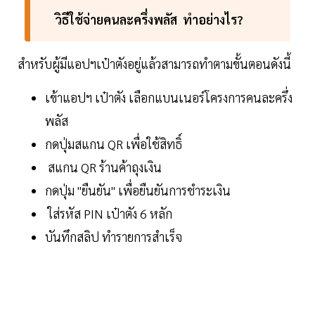
วิธีใช้จ่ายคนละครึ่งพลัส ทำอย่างไร?
สำหรับผู้มีแอปฯเป๋าตังอยู่แล้วสามารถทำตามขั้นตอนดังนี้
เข้าแอปฯ เป๋าตัง เลือกแบนเนอร์โครงการคนละครึ่ง
พลัส
กดปุ่มสแกน QR เพื่อใช้สิทธิ์
สแกน QR ร้านค้าถุงเงิน
กดปุ่ม "ยืนยัน" เพื่อยืนยันการชำระเงิน
ใส่รหัส PIN เป๋าตัง 6 หลัก
บันทึกสลิป ทำรายการสำเร็จ