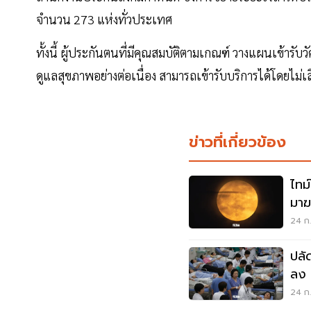
จำนวน 273 แห่งทั่วประเทศ
ทั้งนี้ ผู้ประกันตนที่มีคุณสมบัติตามเกณฑ์ วางแผนเข้ารับว
ดูแลสุขภาพอย่างต่อเนื่อง สามารถเข้ารับบริการได้โดยไม่เสีย
ข่าวที่เกี่ยวข้อง
ไทม
มาฆ
อิฐ
24 ก.
ปลั
ลง '
ตอบ
24 ก.