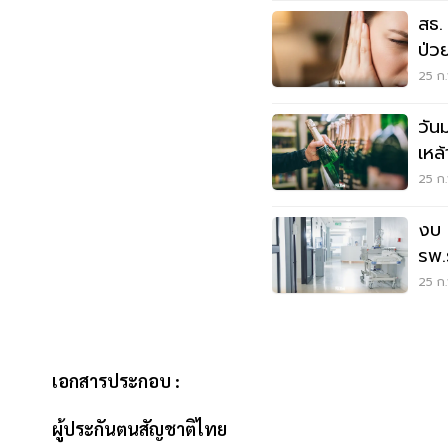
สธ. 
ป่ว
25 ก.
วัน
เหล้
หรือ
25 ก.
งบ 
รพ.
"ระ
25 ก.
เอกสารประกอบ :
ผู้ประกันตนสัญชาติไทย