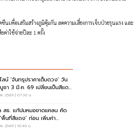
ัคซีนเพื่อเสริมสร้างภูมิคุ้มกัน ลดความเสี่ยงการเจ็บป่วยรุนแรง และ
ค่าใช้จ่ายปีละ 1 ครั้ง
์ไลน์ 'จันทรุปราคาเต็มดวง' วัน
บูชา 3 มี.ค. 69 เปลี่ยนเป็นสีแดง
 ตอนไหน
พ. 2569 | 07:30 น.
ด สธ. แก้ปมหมอขาดแคลน คัด
พื้นที่สีแดง' ก่อน เพิ่มค่า
แทน-เรียนต่อ
พ. 2569 | 10:40 น.