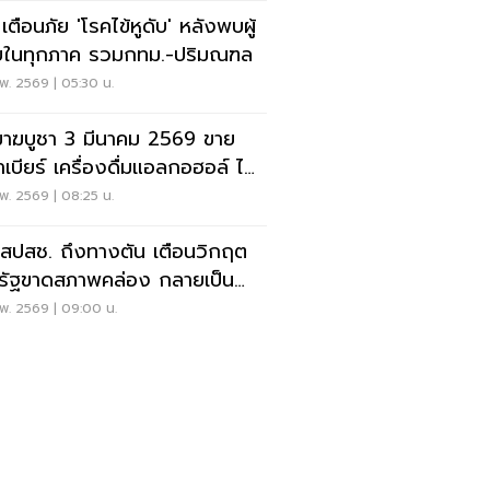
เตือนภัย 'โรคไข้หูดับ' หลังพบผู้
ยในทุกภาค รวมกทม.-ปริมณฑล
พ. 2569 | 05:30 น.
มาฆบูชา 3 มีนาคม 2569 ขาย
าเบียร์ เครื่องดื่มแอลกอฮอล์ ได้
ไม่
พ. 2569 | 08:25 น.
สปสช. ถึงทางตัน เตือนวิกฤต
รัฐขาดสภาพคล่อง กลายเป็น
เบิดเวลา" ลูกใหญ่
พ. 2569 | 09:00 น.