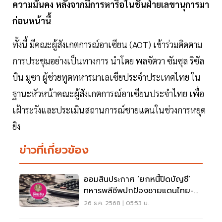
ความมั่นคง หลังจากมีการหารือในชั้นฝ่ายเลขานุการมา
ก่อนหน้านี้
ทั้งนี้ มีคณะผู้สังเกตการณ์อาเซียน (AOT) เข้าร่วมติดตาม
การประชุมอย่างเป็นทางการ นำโดย พลจัตวา ซัมซุล ริซัล
บิน มูซา ผู้ช่วยทูตทหารมาเลเซียประจำประเทศไทย ใน
ฐานะหัวหน้าคณะผู้สังเกตการณ์อาเซียนประจำไทย เพื่อ
เฝ้าระวังและประเมินสถานการณ์ชายแดนในช่วงการหยุด
ยิง
ข่าวที่เกี่ยวข้อง
ออมสินประกาศ ‘ยกหนี้ปิดบัญชี’
ทหารพลีชีพปกป้องชายแดนไทย-
กัมพูชา
26 ธ.ค. 2568 | 05:53 น.