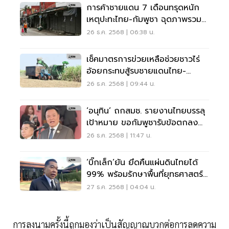
การค้าชายแดน 7 เดือนทรุดหนัก
เหตุปะทะไทย-กัมพูชา ฉุดภาพรวม
วูบ
26 ธ.ค. 2568 | 06:38 น.
เช็คมาตรการข่วยเหลือช่วยชาวไร่
อ้อยกระทบสู้รบชายแดนไทย-
กัมพูชา
26 ธ.ค. 2568 | 09:44 น.
‘อนุทิน’ ถกสมช. รายงานไทยบรรลุ
เป้าหมาย ขอกัมพูชารับข้อตกลง
หยุดยิง
26 ธ.ค. 2568 | 11:47 น.
‘บิ๊กเล็ก’ยัน ยึดคืนแผ่นดินไทยได้
99% พร้อมรักษาพื้นที่ยุทธศาสตร์
เพื่ออธิปไตย
27 ธ.ค. 2568 | 04:04 น.
การลงนามครั้งนี้ถูกมองว่าเป็นสัญญาณบวกต่อการลดความ