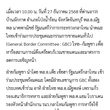
เมื่อเวลา 10.00 น. วันที่ 27 ธันวาคม 2568 ที่ด่านถาวร
บ้านผักกาด อำเภอโป่งน้ำร้อน จังหวัดจันทบุรี พล.อ.ณัฐ
พล นาคพาณิชย์ รัฐมนตรีว่าการกระทรวงกลาโหม นำคณะ
ไทยเข้าร่วมการประชุมคณะกรรมการชายแดนทั่วไป
(General Border Committee : GBC) ไทย–กัมพูชา เพื่อ
หารือสถานการณ์ตึงเครียดบริเวณชายแดนและมาตรการ
ลดการเผชิญหน้า
ฝ่ายกัมพูชา นำโดย พล.อ.เตีย เซ็ยฮา รัฐมนตรีกลาโหม เข้า
ร่วมประชุมพร้อมคณะ โดยมีฝ่ายเลขานุการ GBC ทั้งสอง
ประเทศเข้าร่วม อาทิ ฝ่ายไทย พล.อ.ณัฐพงษ์ เพราแก้ว
รองเสนาธิการทหาร และฝ่ายกัมพูชา พล.ต.แยม โบราเดน
รองหัวหน้าสำนักงาน รมว.กลาโหมกัมพูชา การหารือใช้