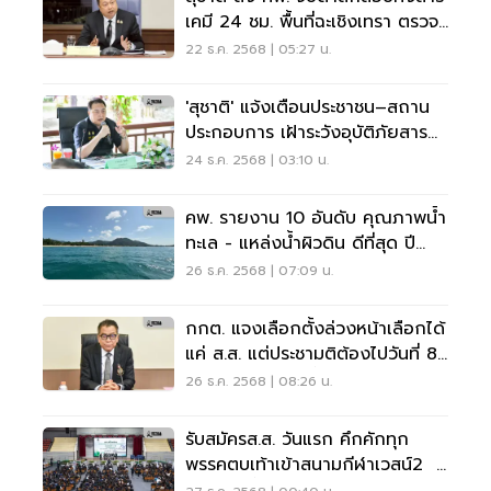
เคมี 24 ชม. พื้นที่ฉะเชิงเทรา ตรวจ
พบต้องสอบทันที
22 ธ.ค. 2568 | 05:27 น.
'สุชาติ' แจ้งเตือนประชาชน–สถาน
ประกอบการ เฝ้าระวังอุบัติภัยสาร
เคมีช่วงปีใหม่ 2569
24 ธ.ค. 2568 | 03:10 น.
คพ. รายงาน 10 อันดับ คุณภาพน้ำ
ทะเล - แหล่งน้ำผิวดิน ดีที่สุด ปี
2568
26 ธ.ค. 2568 | 07:09 น.
กกต. แจงเลือกตั้งล่วงหน้าเลือกได้
แค่ ส.ส. แต่ประชามติต้องไปวันที่ 8
ก.พ. วันเดียวเท่านั้น
26 ธ.ค. 2568 | 08:26 น.
รับสมัครส.ส. วันแรก คึกคักทุก
พรรคตบเท้าเข้าสนามกีฬาเวสน์2 สู้
ศึกเลือกตั้ง69