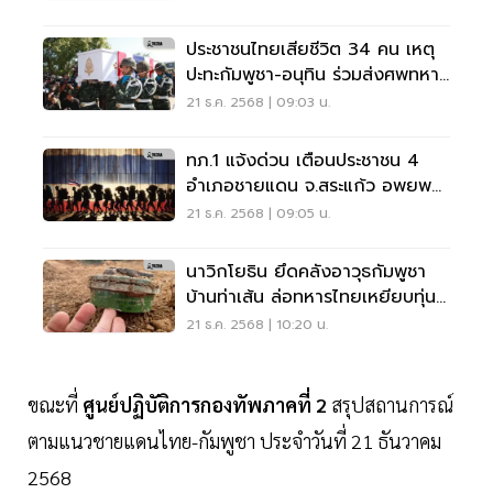
ประชาชนไทยเสียชีวิต 34 คน เหตุ
ปะทะกัมพูชา-อนุทิน ร่วมส่งศพทหาร
กล้า จ.สุรินทร์
21 ธ.ค. 2568 | 09:03 น.
ทภ.1 แจ้งด่วน เตือนประชาชน 4
อำเภอชายแดน จ.สระแก้ว อพยพ
เข้าศูนย์พักพิง
21 ธ.ค. 2568 | 09:05 น.
นาวิกโยธิน ยึดคลังอาวุธกัมพูชา
บ้านท่าเส้น ล่อทหารไทยเหยียบทุ่น
ระเบิด
21 ธ.ค. 2568 | 10:20 น.
ขณะที่
ศูนย์ปฏิบัติการกองทัพภาคที่ 2
สรุปสถานการณ์
ตามแนวชายแดนไทย-กัมพูชา ประจำวันที่ 21 ธันวาคม
2568