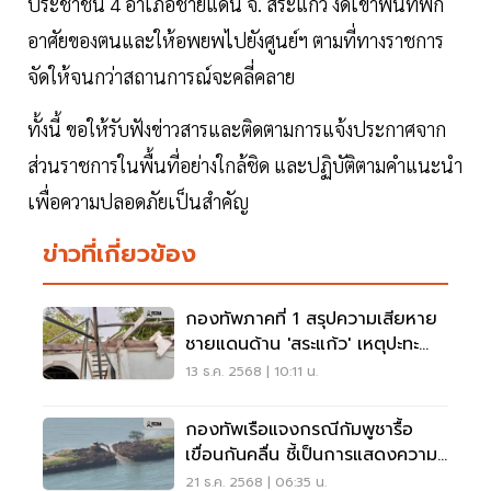
ประชาชน 4 อำเภอชายแดน จ. สระแก้ว งดเข้าพื้นที่พัก
อาศัยของตนและให้อพยพไปยังศูนย์ฯ ตามที่ทางราชการ
จัดให้จนกว่าสถานการณ์จะคลี่คลาย
ทั้งนี้ ขอให้รับฟังข่าวสารและติดตามการแจ้งประกาศจาก
ส่วนราชการในพื้นที่อย่างใกล้ชิด และปฏิบัติตามคำแนะนำ
เพื่อความปลอดภัยเป็นสำคัญ
ข่าวที่เกี่ยวข้อง
กองทัพภาคที่ 1 สรุปความเสียหาย
ชายแดนด้าน 'สระแก้ว' เหตุปะทะ
ไทย-กัมพูชา
13 ธ.ค. 2568 | 10:11 น.
กองทัพเรือแจงกรณีกัมพูชารื้อ
เขื่อนกันคลื่น ชี้เป็นการแสดงความ
กังวล ไม่ใช่การยื่นข้อเรียกร้อง
21 ธ.ค. 2568 | 06:35 น.