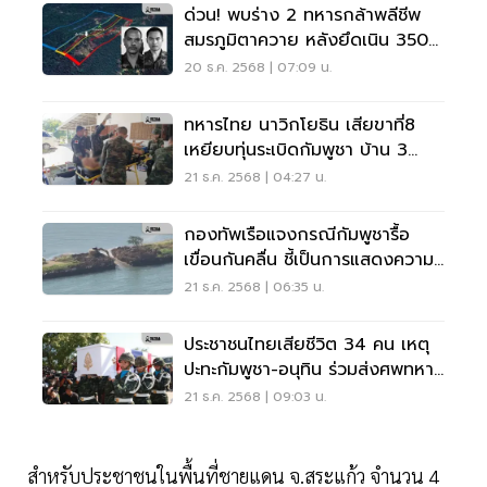
ด่วน! พบร่าง 2 ทหารกล้าพลีชีพ
สมรภูมิตาควาย หลังยึดเนิน 350
ได้สำเร็จ
20 ธ.ค. 2568 | 07:09 น.
ทหารไทย นาวิกโยธิน เสียขาที่8
เหยียบทุ่นระเบิดกัมพูชา บ้าน 3
หลัง จ.ตราด
21 ธ.ค. 2568 | 04:27 น.
กองทัพเรือแจงกรณีกัมพูชารื้อ
เขื่อนกันคลื่น ชี้เป็นการแสดงความ
กังวล ไม่ใช่การยื่นข้อเรียกร้อง
21 ธ.ค. 2568 | 06:35 น.
ประชาชนไทยเสียชีวิต 34 คน เหตุ
ปะทะกัมพูชา-อนุทิน ร่วมส่งศพทหาร
กล้า จ.สุรินทร์
21 ธ.ค. 2568 | 09:03 น.
สำหรับประชาชนในพื้นที่ชายแดน จ.สระแก้ว จำนวน 4