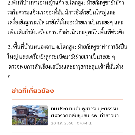
2.พื้นที่บ้านหนองหญ้าแก้ว อ.โคกสูง : ฝ่ายกัมพูชายังมีกา
รสริมความแข็งแรงของที่มั่น มีการยิงด้วยปืนใหญ่และ
เครื่องยิงลูกระเบิด มายังที่มั่นของฝ่ายเราเป็นระยะๆ และ
เพิ่มเติมกำลังเตรียมการเข้าดำเนินกลยุทธ์ในพื้นที่ช่วงชิง
3. พื้นที่บ้านหนองจาน อ.โคกสูง : ฝ่ายกัมพูชาทำการยิงปืน
ใหญ่ และเครื่องยิงลูกระเบิดมายังฝ่ายเราเป็นระยะ ๆ
ตรวจพบการลำเลียงเสบียงและอาวุธกระสุนเข้าที่มั่นต่าง
ๆ
ข่าวที่เกี่ยวข้อง
ทบ.ประณามกัมพูชาไร้มนุษยธรรม
ยิงจรวดถล่มชุมชน-รพ. ทำชาวบ้าน
เสียชีวิต 23 ราย
20 ธ.ค. 2568 | 04:44 น.