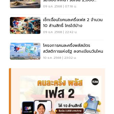
รม.สัปดาห์หน้า รับเงิน 2,000
จำนวน 10 ล้านสิทธิ์
09 ธ.ค. 2568 | 07:16 น.
เช็กเงื่อนไขคนละครึ่งเฟส 2 จำนวน
10 ล้านสิทธิ์ ใครได้บ้าง
09 ธ.ค. 2568 | 22:42 น.
โครงการคนละครึ่งพลัสบัตร
สวัสดิการแห่งรัฐ ลงทะเบียนวันไหน
10 ธ.ค. 2568 | 23:02 น.