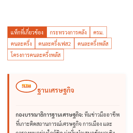
แท็กที่เกี่ยวข้อง
กระทรวงการคลัง
ครม.
คนละครึ่ง
คนละครึ่งเฟส2
คนละครึ่งพลัส
โครงการคนละครึ่งพลัส
ฐานเศรษฐกิจ
กองบรรณาธิการฐานเศรษฐกิจ:
ทีมข่าวมืออาชีพ
ที่เกาะติดสถานการณ์เศรษฐกิจ การเมือง และ
การลงทุนอย่างใกล้ชิด มุ่งมั่นนำเสนอข้อมูลเชิง