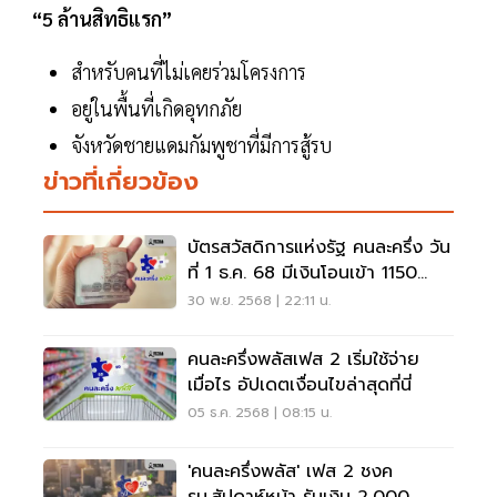
“5 ล้านสิทธิแรก”
สำหรับคนที่ไม่เคยร่วมโครงการ
อยู่ในพื้นที่เกิดอุทกภัย
จังหวัดชายแดมกัมพูชาที่มีการสู้รบ
ข่าวที่เกี่ยวข้อง
บัตรสวัสดิการแห่งรัฐ คนละครึ่ง วัน
ที่ 1 ธ.ค. 68 มีเงินโอนเข้า 1150
บาท
30 พ.ย. 2568 | 22:11 น.
คนละครึ่งพลัสเฟส 2 เริ่มใช้จ่าย
เมื่อไร อัปเดตเงื่อนไขล่าสุดที่นี่
05 ธ.ค. 2568 | 08:15 น.
'คนละครึ่งพลัส' เฟส 2 ชงค