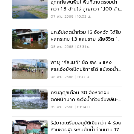
อุทกภัยพ่นพิษ! พื้นที่เกษตรจมน้ำ
กว่า 1.3 ล้านไร่ สูญกว่า 1,100 ล้าน
บาท
07 พ.ย. 2568 | 10:03 น.
ปภ.อัปเดตน้ำท่วม 15 จังหวัด ได้รับ
ผลกระทบ 1.3 แสนราย เสียชีวิต 13
ราย
08 พ.ย. 2568 | 03:31 น.
พายุ "คัลแมกี" ซัด รพ. 5 แห่ง
สธ.แจ้งยังเปิดบริการได้ แม้เจอน้ำ
ท่วม
08 พ.ย. 2568 | 11:07 น.
กรมอุตุฯเตือน 30 จังหวัดฝน
ตกหนักมาก ระวังน้ำท่วมฉับพลัน-
น้ำล้นตลิ่ง
09 พ.ย. 2568 | 01:34 น.
รัฐบาลเตรียมอนุมัติเงินกว่า 4 ร้อย
ล้านช่วยผู้ประสบภัยน้ำท่วมนาน 17