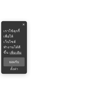
×
เราใช้คุกกี้
เพื่อให้
เว็บไซต์
ทำงานได้ดี
ขึ้น
เพิ่มเติม
ยอมรับ
ตั้งค่า