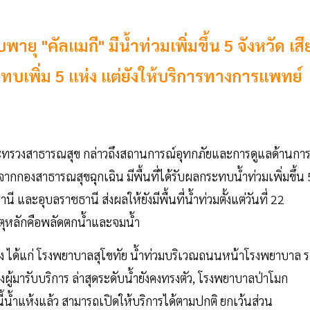
"คัลแมกี" มีน้ำท่วมเพิ่มขึ้น 5 จังหวัด เสี
บเพิ่ม 5 แห่ง แต่ยังให้บริการทางการแพทย์
ระทรวงสาธารณสุข กล่าวถึงสถานการณ์อุทกภัยและการดูแลด้านกา
กกองสาธารณสุขฉุกเฉิน มีพื้นที่ได้รับผลกระทบน้ำท่วมเพิ่มขึ้น 
ี และอุบลราชธานี ส่งผลให้ยังมีพื้นที่น้ำท่วมตั้งแต่วันที่ 22
เหตุหลักคือพลัดตกน้ำและจมน้ำ
่ง ได้แก่ โรงพยาบาลสุโขทัย น้ำท่วมบริเวณถนนหน้าโรงพยาบาล 
ผู้มารับบริการ ล่าสุดระดับน้ำยังคงทรงตัว, โรงพยาบาลป่าโมก
น้ำแห้งแล้ว สามารถเปิดให้บริการได้ตามปกติ ยกเว้นส่วน