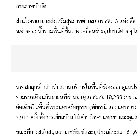
กายภาพบำบัด
ส่ว่นโรงพยาบาลส่งเสริมสุขภาพตำบล (รพ.สต.) 3 แห่ง คื
จ.อ่างทอง น้ำท่วมพื้นที่ชั้นล่าง เคลื่อนย้ายอุปกรณ์ต่าง ๆ ได
นพ.สมฤกษ์ กล่าวว่า สถานบริการในพื้นที่ยังคงออกดูแลปร
ท่วมช่วงเดือนกันยายนที่ผ่านมา ดูแลสะสม 18,288 ราย เฉพา
ติดเตียงในพื้นที่พระนครศรีอยุธาย อุทัยธานี และนครสวรรค
2,911 ครั้ง ทั้งการเยี่ยมบ้าน ให้คำปรึกษา แจกยา และดูแ
ขณะที่การสนับสนุนยา เวชภัณฑ์และอุปกรณ์สะสม 161,688 ช