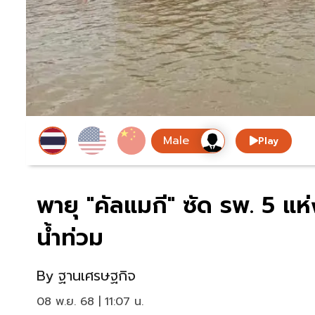
Play
พายุ "คัลแมกี" ซัด รพ. 5 แห่
น้ำท่วม
By
ฐานเศรษฐกิจ
08 พ.ย. 68 | 11:07 น.