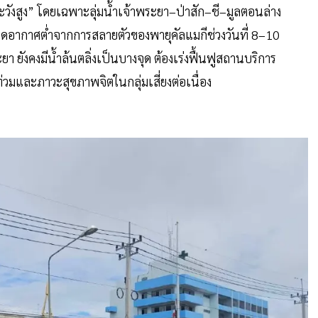
าระวังสูง” โดยเฉพาะลุ่มน้ำเจ้าพระยา–ป่าสัก–ชี–มูลตอนล่าง
กดอากาศต่ำจากการสลายตัวของพายุคัลแมกีช่วงวันที่ 8–10
 ยังคงมีน้ำล้นตลิ่งเป็นบางจุด ต้องเร่งฟื้นฟูสถานบริการ
่วมและภาวะสุขภาพจิตในกลุ่มเสี่ยงต่อเนื่อง