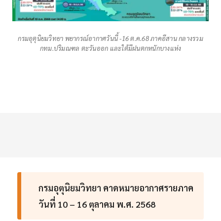
กรมอุตุนิยมวิทยา พยากรณ์อากาศวันนี้ -16 ต.ค.68 ภาคอีสาน กลางรวม
กทม.ปริมณฑล ตะวันออก และใต้มีฝนตกหนักบางแห่ง
กรมอุตุนิยมวิทยา คาดหมายอากาศรายภาค
วันที่ 10 – 16 ตุลาคม พ.ศ. 2568