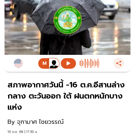
สภาพอากาศวันนี้ -16 ต.ค.อีสานล่าง
กลาง ตะวันออก ใต้ ฝนตกหนักบาง
แห่ง
By
จุฑามาศ ไชยวรรณ์
10 ต.ค. 68 | 17:30 น.