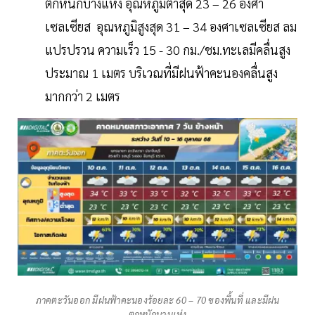
ตกหนักบางแห่ง อุณหภูมิต่ำสุด 23 – 26 องศา
เซลเซียส อุณหภูมิสูงสุด 31 – 34 องศาเซลเซียส ลม
แปรปรวน ความเร็ว 15 - 30 กม./ชม.ทะเลมีคลื่นสูง
ประมาณ 1 เมตร บริเวณที่มีฝนฟ้าคะนองคลื่นสูง
มากกว่า 2 เมตร
ภาคตะวันออก มีฝนฟ้าคะนองร้อยละ 60 – 70 ของพื้นที่ และมีฝน
ตกหนักบางแห่ง