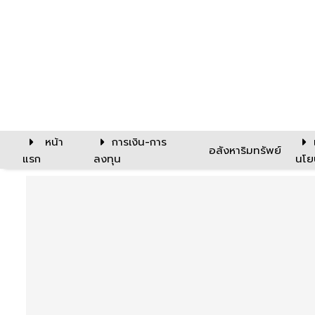
หน้า
การเงิน-การ
อสังหาริมทรัพย์
แรก
ลงทุน
นโย