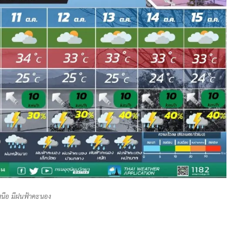
นือ มีฝนฟ้าคะนอง