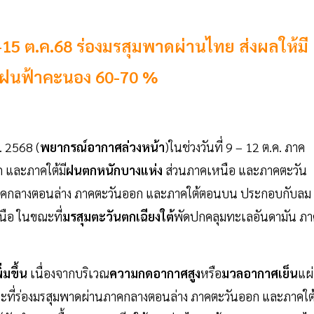
-15 ต.ค.68 ร่องมรสุมพาดผ่านไทย ส่งผลให้มี
 ฝนฟ้าคะนอง 60-70 %
. 2568 (
พยากรณ์อากาศล่วงหน้า
)ในช่วงวันที่ 9 – 12 ต.ค. ภาค
 และภาคใต้มี
ฝนตกหนักบางแห่ง
ส่วนภาคเหนือ และภาคตะวัน
คกลางตอนล่าง ภาคตะวันออก และภาคใต้ตอนบน ประกอบกับลม
ือ ในขณะที่
มรสุมตะวันตกเฉียงใต้
พัดปกคลุมทะเลอันดามัน ภา
่มขึ้น
เนื่องจากบริเวณ
ความกดอากาศสูง
หรือ
มวลอากาศเย็น
แผ่
ที่ร่องมรสุมพาดผ่านภาคกลางตอนล่าง ภาคตะวันออก และภาคใต