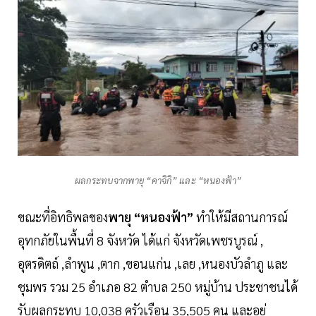
ผลกระทบจากพายุ “คาจิกิ” และ “หนองฟ้า”
ขณะที่อิทธิพลของ
พายุ “หนองฟ้า”
ทำให้มีสถานการณ์
อุทกภัยในพื้นที่ 8 จังหวัด ได้แก่ จังหวัดเพชรบูรณ์ ,
อุตรดิตถ์ ,ลำพูน ,ตาก ,ขอนแก่น ,เลย ,หนองบัวลำภู และ
ชุมพร รวม 25 อำเภอ 82 ตำบล 250 หมู่บ้าน ประชาชนได้
รับผลกระทบ 10,038 ครัวเรือน 35,505 คน และอยู่