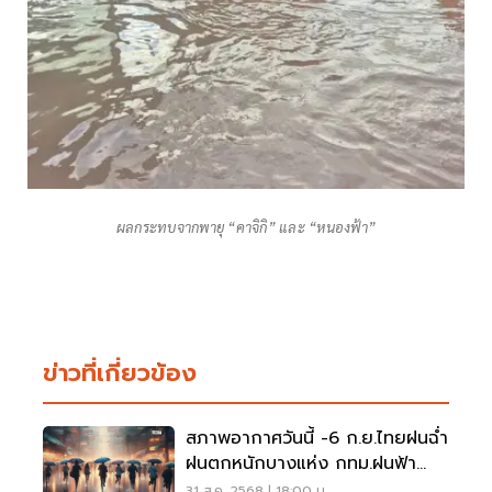
ผลกระทบจากพายุ “คาจิกิ” และ “หนองฟ้า”
ข่าวที่เกี่ยวข้อง
สภาพอากาศวันนี้ -6 ก.ย.ไทยฝนฉ่ำ
ฝนตกหนักบางแห่ง กทม.ฝนฟ้า
คะนอง 60-80%
31 ส.ค. 2568 | 18:00 น.