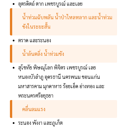
อุตรดิตถ์ ตาก เพชรบูรณ์ และเลย
น้ำท่วมฉับพลัน น้ำป่าไหลหลาก และน้ำท่วม
ขังในระยะสั้น
ตราด และระนอง
น้ำล้นตลิ่ง น้ำท่วมขัง
สุโขทัย พิษณุโลก พิจิตร เพชรบูรณ์ เลย
หนองบัวลำภู อุดรธานี นครพนม ขอนแก่น
มหาสารคาม มุกดาหาร ร้อยเอ็ด อ่างทอง และ
พระนครศรีอยุธยา
คลื่นลมแรง
ระนอง พังงา และภูเก็ต