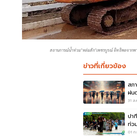
สถานการณ์น้ำท่วม"หล่มสัก"เพชรบูรณ์ อิทธิพลจากพา
ข่าวที่เกี่ยวข้อง
สภา
ฝนต
คะ
31 ส.
ปาก
ท่ว
01 ก.