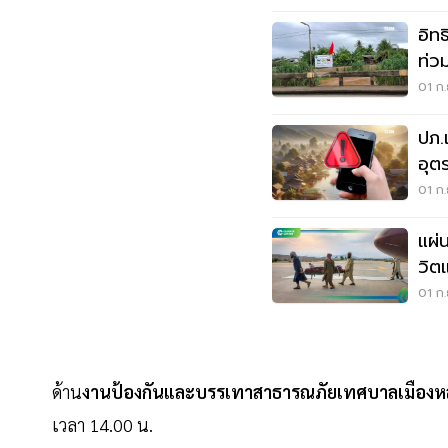
อิท
ท่วม
01 ก.
ปภ.
อุต
ท่ว
01 ก.
แผ่
วิต
1,5
01 ก.
ด้าน
งานป้องกันและบรรเทาสาธารณภัยเทศบาลเมืองหล
เวลา 14.00 น.