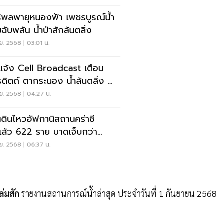
ธิพลพายุหนองฟ้า เพชรบูรณ์น้ำ
ฉับพลัน น้ำป่าสักล้นตลิ่ง
ย. 2568 | 03:01 น.
แจ้ง Cell Broadcast เตือน
รดิตถ์ ตากระนอง น้ำล้นตลิ่ง น้ำ
มฉับพลัน
ย. 2568 | 04:27 น.
นดินไหวอัฟกานิสถานคร่าชี
เเล้ว 622 ราย บาดเจ็บกว่า
00 คน
ย. 2568 | 06:37 น.
่มสัก
รายงานสถานการณ์น้ำล่าสุด ประจำวันที่ 1 กันยายน 2568