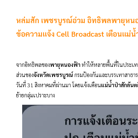
หล่มสัก เพชรบูรณ์อ่วม อิทธิพลพายุหนอ
ข้อความแจ้ง Cell Broadcast เตือนแม่น้ำ
จากอิทธิพลของ
พายุหนองฟ้า
ทำให้หลายพื้นที่ในประเ
ส่วนของ
จังหวัดเพชรบูรณ์
กรมป้องกันและบรรเทาสาธารณภ
วันที่ 31 สิงหาคมที่ผ่านมา โดยแจ้งเตือน
แม่น้ำป่าสักล้นต
ย้ายกลุ่มเปราะบาง