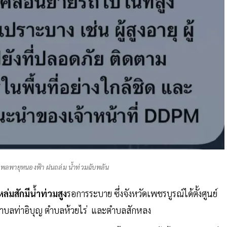
ธิพลพายุหนองฟ้า ฝนถล่ม น้ำท่วมฉับพลัน
หล่มสักมีน้ำท่วมสูง
รอการระบาย ซึ่งจังหวัดเพชรบูรณ์ได้ตั้งศูนย์
ตำบลท่าอิบุญ ตำบลห้วยไร่ และตำบลสักหลง