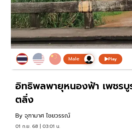
Play
อิทธิพลพายุหนองฟ้า เพชรบูรณ
ตลิ่ง
By
จุฑามาศ ไชยวรรณ์
01 ก.ย. 68 | 03:01 น.