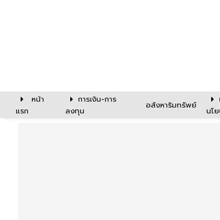
หน้า
การเงิน-การ
อสังหาริมทรัพย์
แรก
ลงทุน
นโย