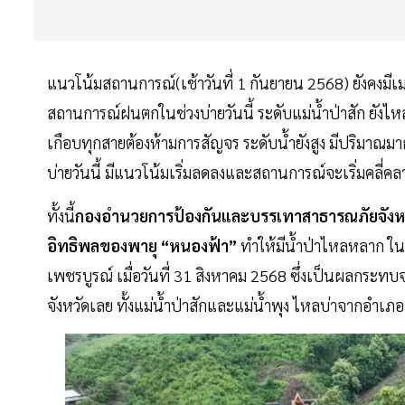
แนวโน้มสถานการณ์(เช้าวันที่ 1 กันยายน 2568) ยังคงมี
สถานการณ์ฝนตกในช่วงบ่ายวันนี้ ระดับแม่น้ำป่าสัก ยังไหล
เกือบทุกสายต้องห้ามการสัญจร ระดับน้ำยังสูง มีปริมาณมาก
บ่ายวันนี้ มีแนวโน้มเริ่มลดลงและสถานการณ์จะเริ่มคลี่คล
ทั้งนี้
กองอำนวยการป้องกันและบรรเทาสาธารณภัยจังห
อิทธิพลของพายุ “หนองฟ้า”
ทำให้มีน้ำป่าไหลหลาก ใน
เพชรบูรณ์ เมื่อวันที่ 31 สิงหาคม 2568 ซึ่งเป็นผลกระ
จังหวัดเลย ทั้งแม่น้ำป่าสักและแม่น้ำพุง ไหลบ่าจากอำเภอหล