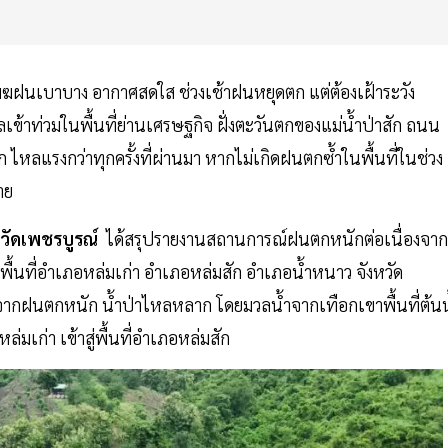
เมฆฝนเบาบาง อากาศสดใส ช่วงเช้าฝนหยุดตก แต่ต้องเฝ้าระวัง
เข้าท่วมในพื้นที่ย่านเศรษฐกิจ ฝั่งตะวันตกของแม่น้ำป่าสัก ถนน
 ไหลแรงกว่าทุกครั้งที่ผ่านมา หากไม่เกิดฝนตกซ้ำในพื้นที่ในช่วง
าย
วัดเพชรบูรณ์
ได้สรุปรายงานสถานการณ์ฝนตกหนักต่อเนื่องจาก
พื้นที่อำเภอหล่มเก่า อำเภอหล่มสัก อำเภอน้ำหนาว จังหวัด
ทบจากฝนตกหนัก น้ำป่าไหลหลาก โดยมวลน้ำจากเทือกเขาพื้นที่ต้นน
่มเก่า เข้าสู่พื้นที่อำเภอหล่มสัก