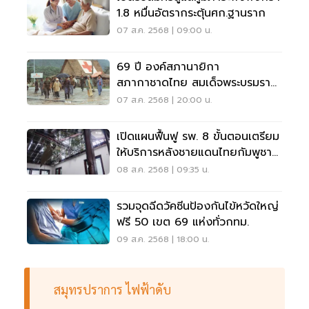
1.8 หมื่นอัตรากระตุ้นศก.ฐานราก
07 ส.ค. 2568 | 09:00 น.
69 ปี องค์สภานายิกา
สภากาชาดไทย สมเด็จพระบรมราช
ชนนีพันปีหลวง
07 ส.ค. 2568 | 20:00 น.
เปิดแผนฟื้นฟู รพ. 8 ขั้นตอนเตรียม
ให้บริการหลังชายแดนไทยกัมพูชา
สงบ
08 ส.ค. 2568 | 09:35 น.
รวมจุดฉีดวัคซีนป้องกันไข้หวัดใหญ่
ฟรี 50 เขต 69 แห่งทั่วกทม.
09 ส.ค. 2568 | 18:00 น.
สมุทรปราการ ไฟฟ้าดับ