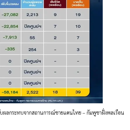
้รับผลกระทบจากสถานการณ์ชายแดนไทย – กัมพูชาฝั่งพลเรือน