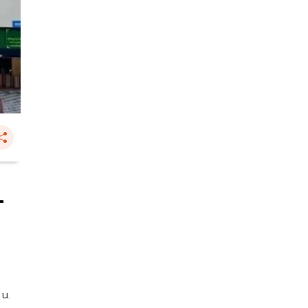
-
 น.