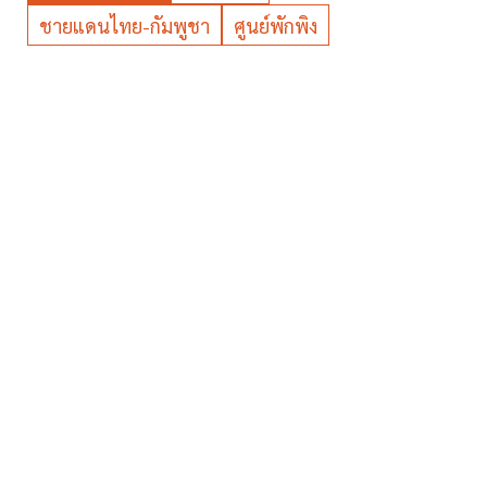
ชายแดนไทย-กัมพูชา
ศูนย์พักพิง