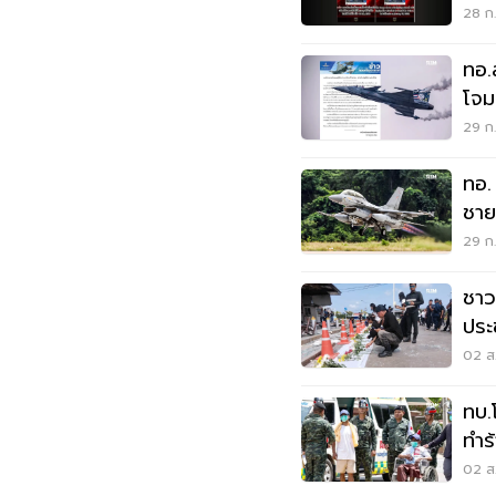
ต่อใ
28 ก.
ทอ.
โจม
สา
29 ก.
ทอ.
ชาย
สหป
29 ก.
ชาว
ประ
21 
02 ส.
ทบ.
ทำร
ประ
02 ส.