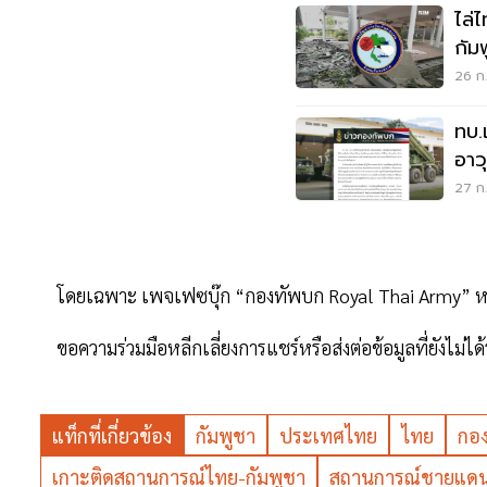
ไล่
กัม
26 ก.
ทบ.
อาว
27 ก.
โดยเฉพาะ เพจเฟซบุ๊ก “กองทัพบก Royal Thai Army” หร
ขอความร่วมมือหลีกเลี่ยงการแชร์หรือส่งต่อข้อมูลที่ยังไม
แท็กที่เกี่ยวข้อง
กัมพูชา
ประเทศไทย
ไทย
กอ
เกาะติดสถานการณ์ไทย-กัมพูชา
สถานการณ์ชายแดนไ