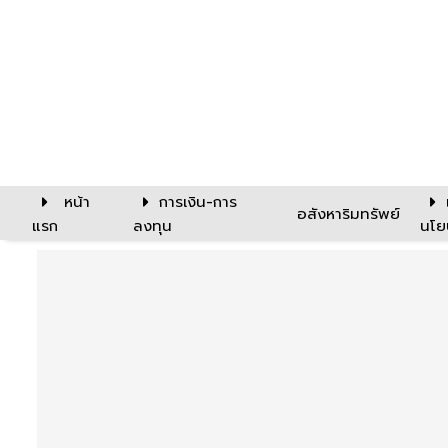
หน้า
การเงิน-การ
อสังหาริมทรัพย์
แรก
ลงทุน
นโย