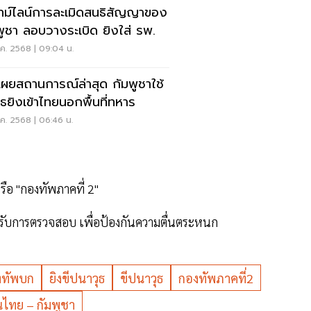
ไทม์ไลน์การละเมิดสนธิสัญญาของ
พูชา ลอบวางระเบิด ยิงใส่ รพ.
ค. 2568 | 09:04 น.
เผยสถานการณ์ล่าสุด กัมพูชาใช้
ุธยิงเข้าไทยนอกพื้นที่ทหาร
ค. 2568 | 06:46 น.
ือ "กองทัพภาคที่ 2"
่ได้รับการตรวจสอบ เพื่อป้องกันความตื่นตระหนก
งทัพบก
ยิงขีปนาวุธ
ขีปนาวุธ
กองทัพภาคที่2
ทย – กัมพูชา