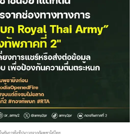
ยืนยันการยิงขีปนาวุธจากกัมพูชาใส่ไทย