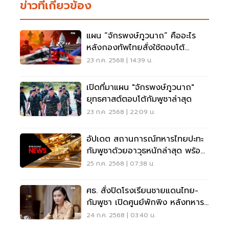
ข่าวที่เกี่ยวข้อง
แผน “จักรพงษ์ภูวนาถ” คืออะไร
หลังกองทัพไทยสั่งใช้ตอบโต้
กัมพูชา
23 ก.ค. 2568 | 14:39 น.
เปิดที่มาแผน "จักรพงษ์ภูวนาถ"
ยุทธศาสต์ตอบโต้กัมพูชาล่าสุด
23 ก.ค. 2568 | 22:09 น.
อัปเดต สถานการณ์ทหารไทยปะทะ
กัมพูชาด้วยอาวุธหนักล่าสุด พร้อม
ไทม์ไลน์สำคัญ
25 ก.ค. 2568 | 07:38 น.
ศธ. สั่งปิดโรงเรียนชายแดนไทย-
กัมพูชา เปิดศูนย์พักพิง หลังทหาร
ปะทะเดือด
24 ก.ค. 2568 | 03:40 น.