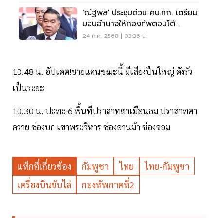
'ณัฐพล' ประชุมด่วน ศบ.ทก. เตรียม
มอบอำนาจให้กองทัพตอบโต้
กัมพูชา
24 ก.ค. 2568 | 03:36 น.
10.48 น. อัปเดต!ชายแดนขณะนี้ มีเสียงปืนใหญ่ ดังรัว
เป็นระยะ
10.30 น. ปะทะ 6 พื้นที่ปราสาทตาเมือนธม ปราสาทตา
ควาย ช่องบก เขาพระวิหาร ช่องอานม้า ช่องจอม
แท็กที่เกี่ยวข้อง
กัมพูชา
ไทย
ไทย-กัมพูชา
เครื่องบินขับไล่
กองทัพภาคที่2