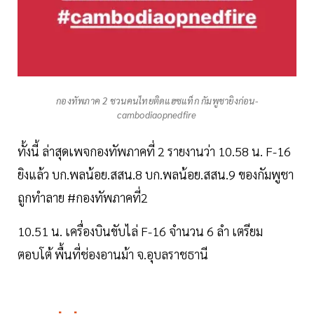
กองทัพภาค 2 ชวนคนไทยติดแฮซแท็ก กัมพูชายิงก่อน-
cambodiaopnedfire
ทั้งนี้ ล่าสุดเพจกองทัพภาคที่ 2 รายงานว่า 10.58 น. F-16
ยิงแล้ว บก.พลน้อย.สสน.8 บก.พลน้อย.สสน.9 ของกัมพูชา
ถูกทำลาย #กองทัพภาคที่2
10.51 น. เครื่องบินขับไล่ F-16 จำนวน 6 ลำ เตรียม
ตอบโต้ พื้นที่ช่องอานม้า จ.อุบลราชธานี