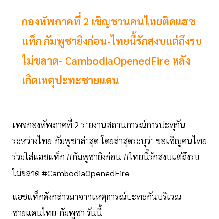
กองทัพภาคที่ 2 เชิญชวนคนไทยติดแฮซ
แท็ก กัมพูชายิงก่อน-ไทยนี้รักสงบแต่ถึงรบ
ไม่ขลาด- CambodiaOpenedFire หลัง
เกิดเหตุปะทะชายแดน
เพจกองทัพภาคที่ 2 รายงานสถานการณ์การปะทุกัน
ระหว่างไทย-กัมพูชาล่าสุด โดยล่าสุดระบุว่า ขอเชิญคนไทย
ร่วมใส่แฮชแท็ก #กัมพูชายิงก่อน #ไทยนี้รักสงบแต่ถึงรบ
ไม่ขลาด #CambodiaOpenedFire
แฮซแท็กดังกล่าวมาจากเหตุการณ์ปะทะกันบริเวณ
ชายแดนไทย-กัมพูชา วันนี้