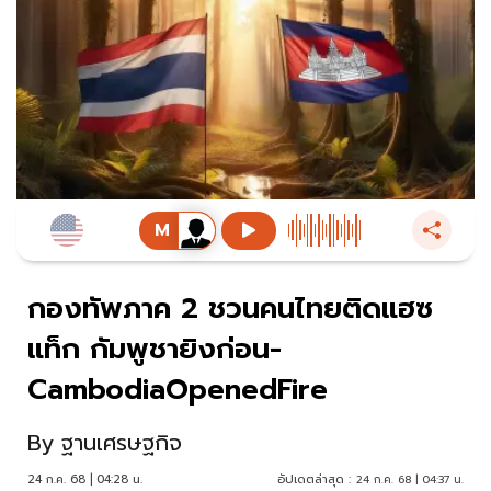
กองทัพภาค 2 ชวนคนไทยติดแฮซ
แท็ก กัมพูชายิงก่อน-
CambodiaOpenedFire
By
ฐานเศรษฐกิจ
24 ก.ค. 68 | 04:28 น.
อัปเดตล่าสุด :
24 ก.ค. 68 | 04:37 น.