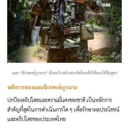
แผน “จักรพงษ์ภูวนาถ” คืออะไร หลังกองทัพไทยสั่งใช้ตอบโต้กัมพูชา
หลักการของแผนจักรพงษ์ภูวนาถ
ปกป้องอธิปไตยและความมั่นคงของชาติ เป็นหลักการ
สำคัญที่สุดในการดำเนินการใด ๆ เพื่อรักษาผลประโยชน์
และอธิปไตยของประเทศไทย