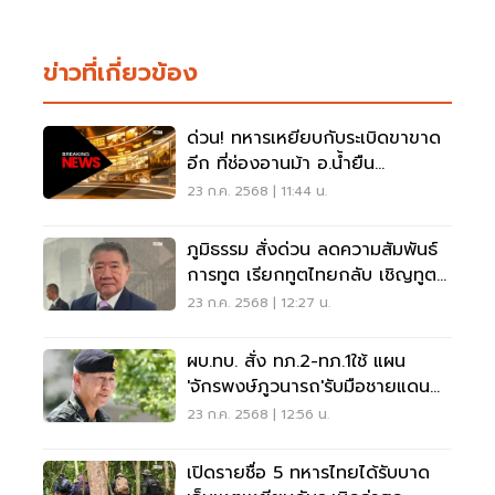
ข่าวที่เกี่ยวข้อง
ด่วน! ทหารเหยียบกับระเบิดขาขาด
อีก ที่ช่องอานม้า อ.น้ำยืน
อุบลราชธานี
23 ก.ค. 2568 | 11:44 น.
ภูมิธรรม สั่งด่วน ลดความสัมพันธ์
การทูต เรียกทูตไทยกลับ เชิญทูต
กัมพูชากลับ
23 ก.ค. 2568 | 12:27 น.
ผบ.ทบ. สั่ง ทภ.2-ทภ.1ใช้ แผน
'จักรพงษ์ภูวนารถ'รับมือชายแดน
ไทย-กัมพูชา จากเหตุลอบวางระเบิด
23 ก.ค. 2568 | 12:56 น.
ที่ช่องอานม้า
เปิดรายชื่อ 5 ทหารไทยได้รับบาด