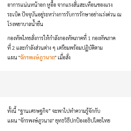
อาการแน่นหน้าอก หูอื้อ จากแรงสั่นสะเทือนของแรง
ระเบิด ปัจจุบันอยู่ระหว่างการรับการรักษาอย่างเร่งด่วน ณ
โรงพยาบาลน้ำยืน
กองทัพไทยสั่งการให้กำลังกองทัพภาคที่ 1 กองทัพภาค
ที่ 2 และกำลังส่วนต่าง ๆ เตรียมพร้อมปฏิบัติตาม
แผน "
จักรพงษ์ภูวนาถ
" เมื่อสั่ง
ทั้งนี้ “ฐานเศรษฐกิจ” จะพาไปทำความรู้จักกับ
แผน "จักรพงษ์ภูวนาถ" ยุทธวิธีปกป้องอธิปไตยไทย