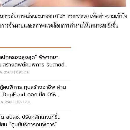
นการสัมภาษณ์ขณะลาออก (Exit Interview) เพื่อทำความเข้าใจ
การจ้างงานและสภาพแวดล้อมการทำงานให้เหมาะสมยิ่งขึ้น
ลปกครองสูงสุด" พิพากษา
.สร้างลิฟต์คนพิการ รับสายสี
ง
ค. 2568 | 09:52 น.
นกู้คนพิการ ทุนสร้างอาชีพ ผ่าน
 DepFund ดอกเบี้ย 0%
ุด 1 ล้าน
ค. 2568 | 06:32 น.
์ด สปสช. ปรับหลักเกณฑ์ขึ้น
บียน "ศูนย์บริการคนพิการ"