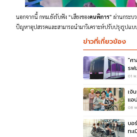
นอกจากนี้ กทม.ยังรับฟัง “เสียงของ
คนพิการ
” ผ่านกระบว
ปัญหาอุปสรรคและสามารถนำมาวิเคราะห์ปรับปรุงรูปแบบ
ข่าวที่เกี่ยวข้อง
"ศา
รฟม
ม่ว
01 พ.
เงิ
แอป
สูงส
08 พ.
บอร
ทะเ