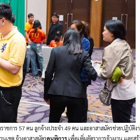
ข้าราชการ 57 คน ลูกจ้างประจำ 49 คน และอาสาสมัครช่วยปฏิบัติง
งานเขต จ้างอาสาสมัคร
คนพิการ
เพื่อเพิ่มอัตราการจ้างงาน และสร้