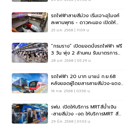
รถไฟฟ้าสายสีม่วง เริ่มเจาะอุโมงค์
สะพานพุทธ - ดาวคะนอง เปิดให้
บริการปี 2572
25 ม.ค. 2568 | 11:09 น.
“กรมราง” เปิดยอดนั่งรถไฟฟ้า ฟรี
3 วัน พุ่ง 2 ล้านคน รับมาตรการ
ฝุ่น PM 2.5
28 ม.ค. 2568 | 05:29 น.
รถไฟฟ้า 20 บาท มาแน่ ก.ย.68
หลังยอดผู้โดยสารสายสีม่วง-แดง
เพิ่มขึ้น
16 ก.พ. 2568 | 03:56 น.
รฟม. เปิดให้บริการ MRTสีน้ำเงิน
-สายสีม่วง -งด ให้บริการMRT สี
เหลือง -สีชมพู ต่ออีก 1 วัน
29 มี.ค. 2568 | 01:03 น.