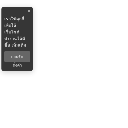
×
เราใช้คุกกี้
เพื่อให้
เว็บไซต์
ทำงานได้ดี
ขึ้น
เพิ่มเติม
ยอมรับ
ตั้งค่า