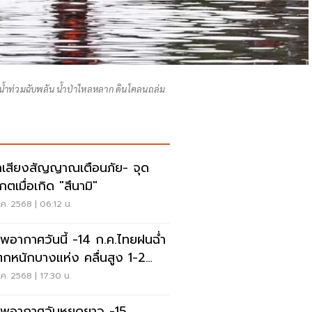
ังน้ำท่วมฉับพลัน น้ำป่าไหลหลาก ดินโคลนถล่ม
จักเสียงสัญญาณเตือนภัย- จุด
กตเมื่อเกิด "สึนามิ"
ค. 2568 | 06:12 น.
พอากาศวันนี้ -14 ก.ค.ไทยฝนฉ่ำ
กหนักบางแห่ง คลื่นสูง 1-2
ร
ค. 2568 | 17:30 น.
พอากาศวันหยุดยาว -15