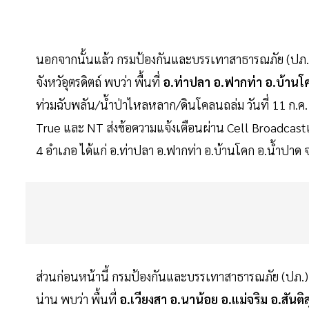
นอกจากนั้นแล้ว กรมป้องกันและบรรเทาสาธารณภัย (ปภ
จังหวัอุตรดิตถ์ พบว่า พื้นที่
อ.ท่าปลา อ.ฟากท่า อ.บ้านโ
ท่วมฉับพลัน/น้ำป่าไหลหลาก/ดินโคลนถล่ม วันที่ 11 ก.ค. 68 
True และ NT ส่งข้อความแจ้งเตือนผ่าน Cell Broadcastแจ้
4 อำเภอ ได้แก่ อ.ท่าปลา อ.ฟากท่า อ.บ้านโคก อ.น้ำปาด จ.
ส่วนก่อนหน้านี้ กรมป้องกันและบรรเทาสาธารณภัย (ปภ.
น่าน พบว่า พื้นที่
อ.เวียงสา อ.นาน้อย อ.แม่จริม อ.สันติ