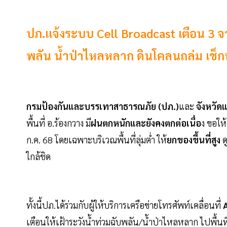
ปภ.แจ้งระบบ Cell Broadcast เตือน 3 จว
พลัน น้ำป่าไหลหลาก ดินโคลนถล่ม เช็กพื้นท
กรมป้องกันและบรรเทาสาธารณภัย (ปภ.)
และ
จังหวัดแ
พื้นที่ อ.ร้องกวาง มี
ฝนตกหนักและยังคงตกต่อเนื่อ
ง ขอให้
ก.ค. 68 โดยเฉพาะบริเวณพื้นที่ลุ่มต่ำ ให้
ยกของขึ้นที่สูง
ด
ใกล้ชิด
ทั้งนี้ปภ.ได้ร่วมกับผู้ให้บริการเครือข่ายโทรศัพท์เคลื่อนที่
A
เตือนให้เฝ้าระวังน้ำท่วมฉับพลัน/น้ำป่าไหลหลาก ไปพื้นที่