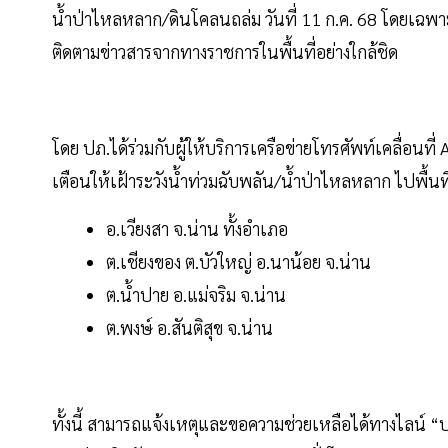
น้ำป่าไหลหลาก/ดินโคลนถล่ม วันที่ 11 ก.ค. 68 โดยเฉพาะบร
ติดตามข่าวสารจากทางราชการในพื้นที่อย่างใกล้ชิด
โดย ปภ.ได้ร่วมกับผู้ให้บริการเครือข่ายโทรศัพท์เคลื่อนท
เตือนให้เฝ้าระวังน้ำท่วมฉับพลัน/น้ำป่าไหลหลาก ไปพื้นที่เส
อ.เวียงสา จ.น่าน ทั้งอำเภอ
ต.เชียงของ ต.บัวใหญ่ อ.นาน้อย จ.น่าน
ต.น้ำปาย อ.แม่จริม จ.น่าน
ต.พงษ์ อ.สันติสุข จ.น่าน
ทั้งนี้ สามารถแจ้งเหตุและขอความช่วยเหลือได้ทางไลน์ “