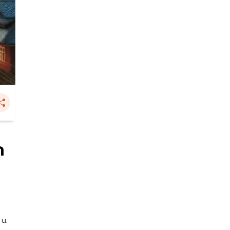
ก
 น.