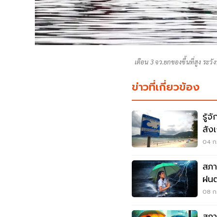
เตือน 3 จว.ยกของขึ้นที่สูง ระว
ข่าวที่เกี่ยวข้อง
รู้
สังเ
04 ก.
สภา
ฝนต
เมต
08 ก.
สภา