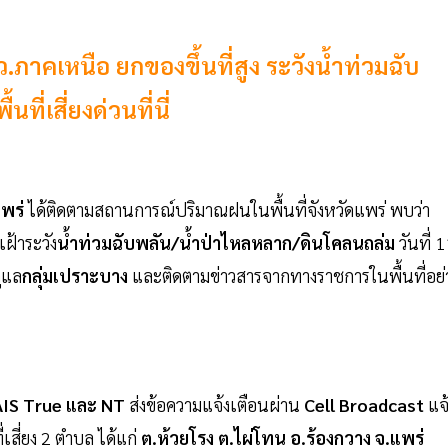
.ภาคเหนือ ยกของขึ้นที่สูง ระวังน้ำท่วมฉับ
ี่เสี่ยงด่วนที่นี่
พร่
ได้ติดตามสถานการณ์ปริมาณฝนในพื้นที่จังหวัดแพร่ พบว่า
เฝ้าระวัง
น้ำท่วมฉับพลัน/น้ำป่าไหลหลาก/ดินโคลนถล่ม
วันที่ 
ูแล
กลุ่มเปราะบาง
และติดตามข่าวสารจากทางราชการในพื้นที่อย่
IS True และ NT
ส่งข้อความแจ้งเตือนผ่าน
Cell Broadcast
แจ
เสี่ยง 2 ตำบล ได้แก่
ต.ห้วยโรง ต.ไผ่โทน อ.ร้องกวาง จ.แพร่