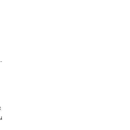
 -
ะ
น