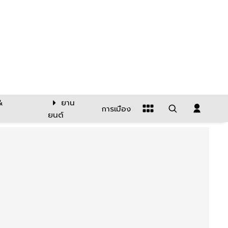
&
ยาน
การเมือง
ยนต์