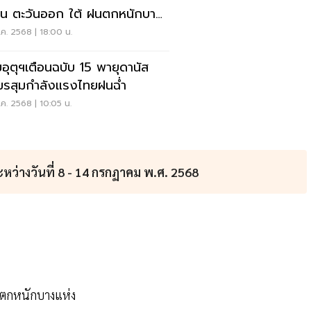
าน ตะวันออก ใต้ ฝนตกหนักบาง
ง
ค. 2568 | 18:00 น.
อุตุฯเตือนฉบับ 15 พายุดานัส
มรสุมกำลังแรงไทยฝนฉ่ำ
ค. 2568 | 10:05 น.
ว่างวันที่ 8 - 14 กรกฏาคม พ.ศ. 2568
ฝนตกหนักบางแห่ง