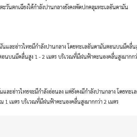
มตะวันตกเฉียงใต้กำลังปานกลางยังคงพัดปกคลุมทะเลอันดามัน
ดามันและอ่าวไทยมีกำลังปานกลาง โดยทะเลอันดามันตอนบนมีคลื่นส
นมีคลื่นสูง 1 - 2 เมตร บริเวณที่มีฝนฟ้าคะนองคลื่นสูงมากกว
มันและอ่าวไทยจะมีกำลังอ่อนลง แต่ยังคงมีกำลังปานกลาง โดยทะเล
ระมาณ 1 เมตร บริเวณที่มีฝนฟ้าคะนองคลื่นสูงมากกว่า 2 เมตร