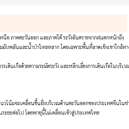
นือ ภาคตะวันออก และภาคใต้ ระวังอันตรายจากฝนตกหนักถึง
วมฉับพลันและน้ำป่าไหลหลาก โดยเฉพาะพื้นที่ลาดเชิงเขาใกล้ทา
เดินเรือด้วยความระมัดระวัง และหลีกเลี่ยงการเดินเรือในบริเว
นวโน้มจะเคลื่อนขึ้นฝั่งบริเวณด้านตะวันออกของประเทศจีนในช่
ระยะต่อไป โดยพายุนี้ไม่เคลื่อนเข้าสู่ประเทศไทย