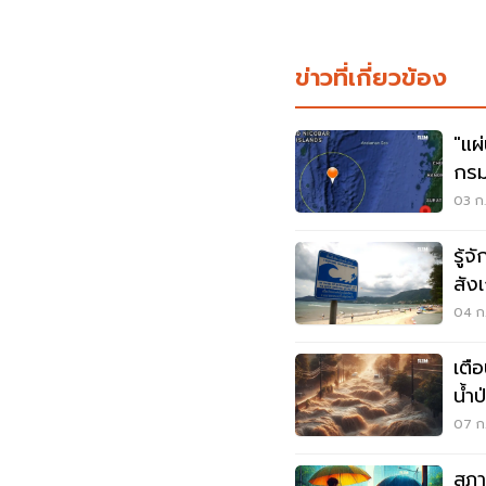
ข่าวที่เกี่ยวข้อง
"แผ่
กรม
ในไ
03 ก.
รู้
สังเ
04 ก.
เตื
น้ำ
07 ก.
สภา