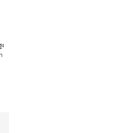
ูง
่า