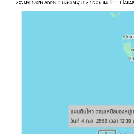
ตะวันตกเฉียงใต้ของ อ.เมือง จ.ภูเก็ต ประมาณ 511 กิโลเ