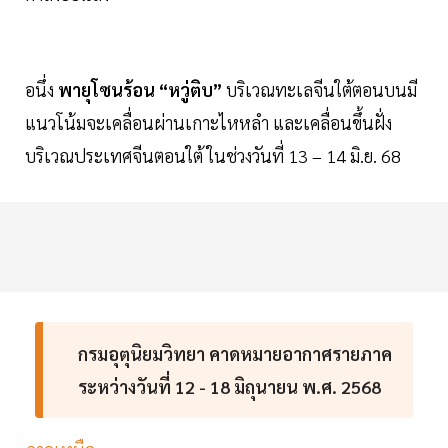
อนึ่ง
พายุโซนร้อน “หวู่ติบ”
บริเวณทะเลจีนใต้ตอนบนมี
แนวโน้มจะเคลื่อนผ่านเกาะไหหลำ และเคลื่อนขึ้นฝั่ง
บริเวณประเทศจีนตอนใต้ ในช่วงวันที่ 13 – 14 มิ.ย. 68
กรมอุตุนิยมวิทยา คาดหมายอากาศรายภาค
ระหว่างวันที่ 12 - 18 มิถุนายน พ.ศ. 2568