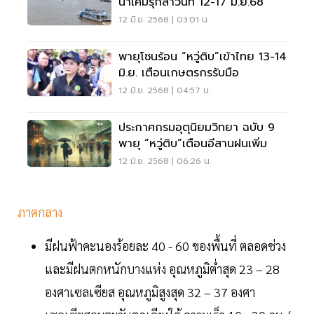
น้ำเค็มรุกล้ำวันที่ 12-17 มิ.ย.68
12 มิ.ย. 2568 | 03:01 น.
พายุโซนร้อน “หวู่ติบ”เข้าไทย 13-14
มิ.ย. เตือนเกษตรกรรับมือ
12 มิ.ย. 2568 | 04:57 น.
ประกาศกรมอุตุนิยมวิทยา ฉบับ 9
พายุ “หวู่ติบ”เตือนอีสานฝนเพิ่ม
12 มิ.ย. 2568 | 06:26 น.
ภาคกลาง
มีฝนฟ้าคะนองร้อยละ 40 - 60 ของพื้นที่ ตลอดช่วง
และมีฝนตกหนักบางแห่ง อุณหภูมิต่ำสุด 23 – 28
องศาเซลเซียส อุณหภูมิสูงสุด 32 – 37 องศา