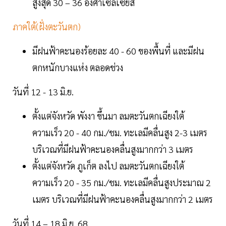
สูงสุด 30 – 36 องศาเซลเซียส
ภาคใต้(ฝั่งตะวันตก)
มีฝนฟ้าคะนองร้อยละ 40 - 60 ของพื้นที่ และมีฝน
ตกหนักบางแห่ง ตลอดช่วง
วันที่ 12 - 13 มิ.ย.
ตั้งแต่จังหวัด พังงา ขึ้นมา ลมตะวันตกเฉียงใต้
ความเร็ว 20 - 40 กม./ชม. ทะเลมีคลื่นสูง 2-3 เมตร
บริเวณที่มีฝนฟ้าคะนองคลื่นสูงมากกว่า 3 เมตร
ตั้งแต่จังหวัด ภูเก็ต ลงไป ลมตะวันตกเฉียงใต้
ความเร็ว 20 - 35 กม./ชม. ทะเลมีคลื่นสูงประมาณ 2
เมตร บริเวณที่มีฝนฟ้าคะนองคลื่นสูงมากกว่า 2 เมตร
วันที่ 14 – 18 มิ.ย. 68