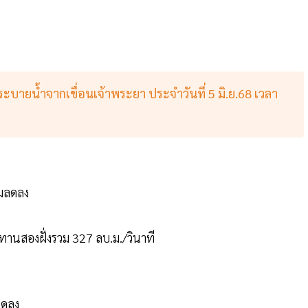
บายน้ำจากเขื่อนเจ้าพระยา ประจำวันที่ 5 มิ.ย.68 เวลา
้มลดลง
านสองฝั่งรวม 327 ลบ.ม./วินาที
ลดลง