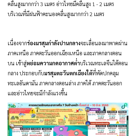
คลื่นสูงมากกว่า 3 เมตร อ่าวไทยมีคลื่นสูง 1 - 2 เมตร
บริเวณที่มีฝนฟ้าคะนองคลื่นสูงมากกว่า 2 เมตร
เนื่องจาก
ร่องมรสุมกำลังปานกลาง
จะเลื่อนลงมาพาดผ่าน
ภาคเหนือ ภาคตะวันออกเฉียงเหนือ และภาคกลางตอน
บน เข้าสู่
หย่อมความกดอากาศต่ำ
บริเวณทะเลจีนใต้ตอน
กลาง ประกอบกับ
มรสุมตะวันตกเฉียงใต้
ที่พัดปกคลุม
ทะเลอันดามัน ภาคกลางตอนล่าง ภาคใต้ ภาคตะวันออก
และอ่าวไทยจะมีกำลังแรงขึ้น