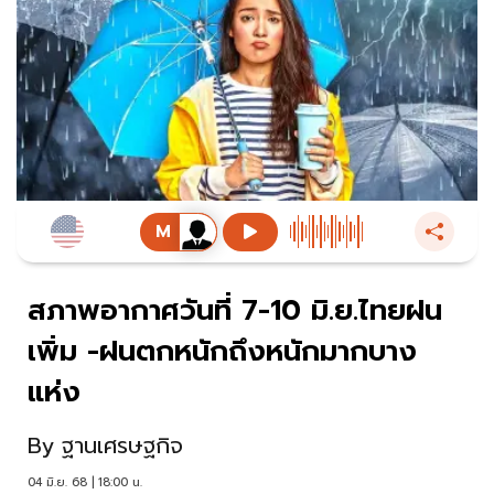
สภาพอากาศวันที่ 7-10 มิ.ย.ไทยฝน
เพิ่ม -ฝนตกหนักถึงหนักมากบาง
แห่ง
By
ฐานเศรษฐกิจ
04 มิ.ย. 68 | 18:00 น.