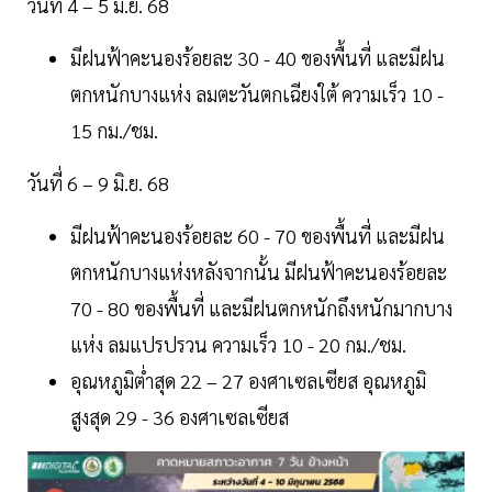
วันที่ 4 – 5 มิ.ย. 68
มีฝนฟ้าคะนองร้อยละ 30 - 40 ของพื้นที่ และมีฝน
ตกหนักบางแห่ง ลมตะวันตกเฉียงใต้ ความเร็ว 10 -
15 กม./ชม.
วันที่ 6 – 9 มิ.ย. 68
มีฝนฟ้าคะนองร้อยละ 60 - 70 ของพื้นที่ และมีฝน
ตกหนักบางแห่งหลังจากนั้น มีฝนฟ้าคะนองร้อยละ
70 - 80 ของพื้นที่ และมีฝนตกหนักถึงหนักมากบาง
แห่ง ลมแปรปรวน ความเร็ว 10 - 20 กม./ชม.
อุณหภูมิต่ำสุด 22 – 27 องศาเซลเซียส อุณหภูมิ
สูงสุด 29 - 36 องศาเซลเซียส