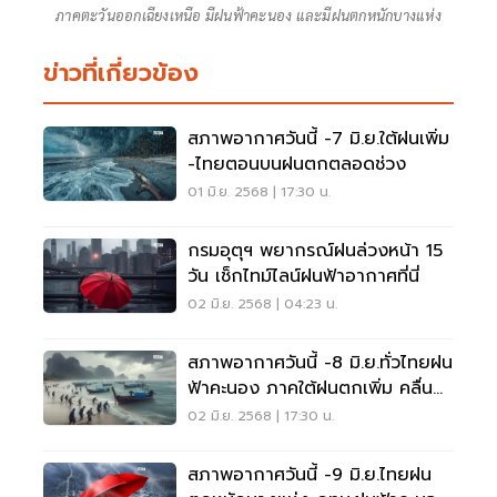
ภาคตะวันออกเฉียงเหนือ มีฝนฟ้าคะนอง และมีฝนตกหนักบางแห่ง
ข่าวที่เกี่ยวข้อง
สภาพอากาศวันนี้ -7 มิ.ย.ใต้ฝนเพิ่ม
-ไทยตอนบนฝนตกตลอดช่วง
01 มิ.ย. 2568 | 17:30 น.
กรมอุตุฯ พยากรณ์ฝนล่วงหน้า 15
วัน เช็กไทม์ไลน์ฝนฟ้าอากาศที่นี่
02 มิ.ย. 2568 | 04:23 น.
สภาพอากาศวันนี้ -8 มิ.ย.ทั่วไทยฝน
ฟ้าคะนอง ภาคใต้ฝนตกเพิ่ม คลื่น
สูง
02 มิ.ย. 2568 | 17:30 น.
สภาพอากาศวันนี้ -9 มิ.ย.ไทยฝน