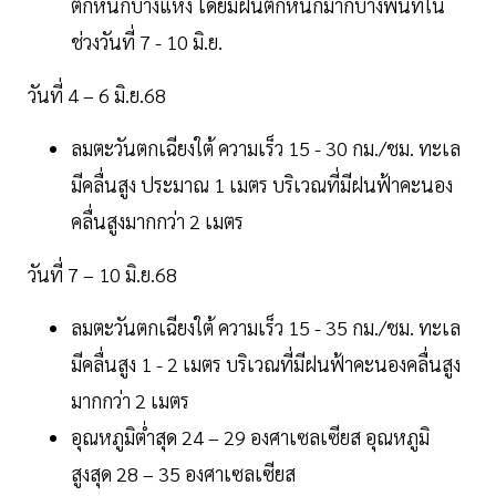
ตกหนักบางแห่ง โดยมีฝนตกหนักมากบางพื้นที่ใน
ช่วงวันที่ 7 - 10 มิ.ย.
วันที่ 4 – 6 มิ.ย.68
ลมตะวันตกเฉียงใต้ ความเร็ว 15 - 30 กม./ชม. ทะเล
มีคลื่นสูง ประมาณ 1 เมตร บริเวณที่มีฝนฟ้าคะนอง
คลื่นสูงมากกว่า 2 เมตร
วันที่ 7 – 10 มิ.ย.68
ลมตะวันตกเฉียงใต้ ความเร็ว 15 - 35 กม./ชม. ทะเล
มีคลื่นสูง 1 - 2 เมตร บริเวณที่มีฝนฟ้าคะนองคลื่นสูง
มากกว่า 2 เมตร
อุณหภูมิต่ำสุด 24 – 29 องศาเซลเซียส อุณหภูมิ
สูงสุด 28 – 35 องศาเซลเซียส