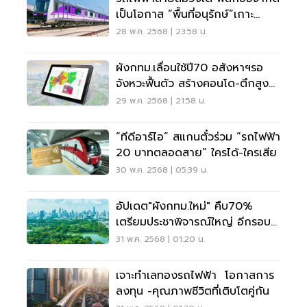
เป็นโอกาส “พื้นที่อนุรักษ์”เกาะ
รัตนโกสินทร์
28 พ.ค. 2568 | 23:58 น.
ผังกทม.เลื่อนใช้ปี70 อสังหาฯรอ
จังหวะฟื้นตัว สร้างคอนโด-ตึกสูง
แนวรถไฟฟ้าใหม่
29 พ.ค. 2568 | 21:58 น.
“ทีดีอาร์ไอ” สแกนตั๋วร่วม “รถไฟฟ้า
20 บาทตลอดสาย” ใครได้-ใครเสีย
30 พ.ค. 2568 | 05:39 น.
อัปเดต"ผังกทม.ใหม่" คืบ70%
เตรียมประชาพิจารณ์ใหญ่ อีกรอบ
คนกรุงขอเพิ่มพื้นที่เขียว
31 พ.ค. 2568 | 01:20 น.
เจาะทำเลทองรถไฟฟ้า โอกาสการ
ลงทุน -คุณภาพชีวิตที่เติบโตคู่กัน