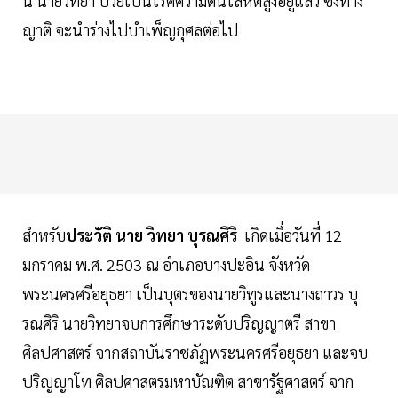
นี้ นายวิทยา ป่วยเป็นโรคความดันโลหิตสูงอยู่แล้ว ซึ่งทาง
ญาติ จะนำร่างไปบำเพ็ญกุศลต่อไป
สำหรับ
ประวัติ นาย วิทยา บุรณศิริ
เกิดเมื่อวันที่ 12
มกราคม พ.ศ. 2503 ณ อำเภอบางปะอิน จังหวัด
พระนครศรีอยุธยา เป็นบุตรของนายวิทูรและนางถาวร บุ
รณศิริ นายวิทยาจบการศึกษาระดับปริญญาตรี สาขา
ศิลปศาสตร์ จากสถาบันราชภัฏพระนครศรีอยุธยา และจบ
ปริญญาโท ศิลปศาสตรมหาบัณฑิต สาขารัฐศาสตร์ จาก