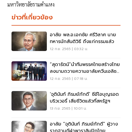
มหาวิทยาลัยรามคำแหง
ข่าวที่เกี่ยวข้อง
อาลัย พล.อ.เอกชัย ศรีวิลาศ นาย
ทหารนักสันติวิธี ถึงแก่กรรมแล้ว
12 ก.ย. 2565 | 03:32 น.
“สุดารัตน์”นำทีมพรรคไทยสร้างไทย
ลงนามถวายความอาลัยควีนเอลิซา
เบธที่ 2
12 ก.ย. 2565 | 07:18 น.
‘จุตินันท์ ภิรมย์ภักดี’ ซีอีโอบุญรอด
บริวเวอรี่ เสียชีวิตแล้วที่สหรัฐฯ
13 ก.ย. 2565 | 10:01 น.
อาลัย “จุตินันท์ ภิรมย์ภักดี” ผู้วาง
รากฐานกีฬาพาราลิมปิกไทย