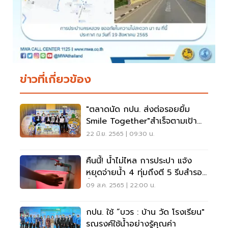
ข่าวที่เกี่ยวข้อง
"ตลาดนัด กปน. ส่งต่อรอยยิ้ม
Smile Together"สำเร็จตามเป้า
คนซื้อปลื้ม คนขายยิ้ม
22 มิ.ย. 2565 | 09:30 น.
คืนนี้! น้ำไม่ไหล การประปา แจ้ง
หยุดจ่ายน้ำ 4 ทุ่มถึงตี 5 รีบสำรอง
น้ำไว้ใช้
09 ส.ค. 2565 | 22:00 น.
กปน. ใช้ “บวร : บ้าน วัด โรงเรียน"
รณรงค์ใช้น้ำอย่างรู้คุณค่า