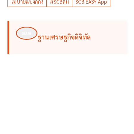
โมบายแบงก์กิ้ง
#SCBล่ม
SCB EASY App
ฐานเศรษฐกิจดิจิทัล