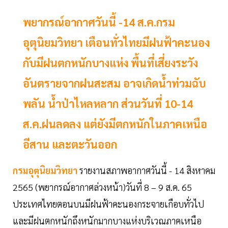
พยากรณ์อากาศวันนี้ -14 ส.ค.กรม
อุตุนิยมวิทยา เตือนทั่วไทยมีฝนฟ้าคะนอง
กับมีฝนตกหนักบางแห่ง พื้นที่เสี่ยงระวัง
อันตรายจากฝนสะสม อาจเกิดน้ำท่วมฉับ
พลัน น้ำป่าไหลหลาก ส่วนวันที่ 10-14
ส.ค.ฝนลดลง แต่ยังมีตกหนักในภาคเหนือ
อีสาน และตะวันออก
กรมอุตุนิยมวิทยา
รายงานสภาพอากาศวันนี้ - 14 สิงหาคม
2565 (พยากรณ์อากาศล่วงหน้า)วันที่ 8 – 9 ส.ค. 65
ประเทศไทยตอนบนมีฝนฟ้าคะนองกระจายเกือบทั่วไป
และมีฝนตกหนักถึงหนักมากบางแห่งบริเวณภาคเหนือ