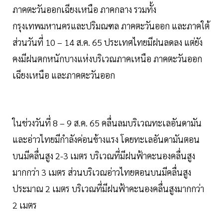
ภาคตะวันออกเฉียงเหนือ ภาคกลาง รวมทั้ง
กรุงเทพมหานครและปริมณฑล ภาคตะวันออก และภาคใต้
ส่วนวันที่ 10 – 14 ส.ค. 65 ประเทศไทยมีฝนลดลง แต่ยัง
คงมีฝนตกหนักบางแห่งบริเวณภาคเหนือ ภาคตะวันออก
เฉียงเหนือ และภาคตะวันออก
ในช่วงวันที่ 8 – 9 ส.ค. 65 คลื่นลมบริเวณทะเลอันดามัน
และอ่าวไทยมีกำลังค่อนข้างแรง โดยทะเลอันดามันตอน
บนมีคลื่นสูง 2-3 เมตร บริเวณที่มีฝนฟ้าคะนองคลื่นสูง
มากกว่า 3 เมตร ส่วนบริเวณอ่าวไทยตอนบนมีคลื่นสูง
ประมาณ 2 เมตร บริเวณที่มีฝนฟ้าคะนองคลื่นสูงมากกว่า
2 เมตร