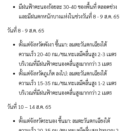
มีฝนฟ้าคะนองร้อยละ 30-40 ของพื้นที่ ตลอดช่วง
และมีฝนตกหนักบางแห่งในช่วงวันที่ 8 - 9 ส.ค. 65
วันที่ 8 - 9 ส.ค. 65
ตั้งแต่จังหวัดพังงา ขึ้นมา: ลมตะวันตกเฉียงใต้
ความเร็ว 20-40 กม./ชม.ทะเลมีคลื่นสูง 2-3 เมตร
บริเวณที่มีฝนฟ้าคะนองคลื่นสูงมากกว่า 3 เมตร
ตั้งแต่จังหวัดภูเก็ต ลงไป: ลมตะวันตกเฉียงใต้
ความเร็ว 15-35 กม./ชม.ทะเลมีคลื่นสูง 1-2 เมตร
บริเวณที่มีฝนฟ้าคะนองคลื่นสูงมากกว่า 2 เมตร
วันที่ 10 – 14 ส.ค. 65
ตั้งแต่จังหวัดระนอง ขึ้นมา: ลมตะวันตกเฉียงใต้
ความเร็ว 20-35 กม./ชม.ทะเลมีคลื่นสูงประมาณ 2