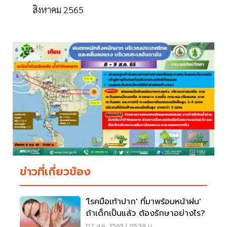
สิงหาคม 2565
ข่าวที่เกี่ยวข้อง
'โรคมือเท้าปาก' ที่มาพร้อมหน้าฝน'
ถ้าเด็กเป็นแล้ว ต้องรักษาอย่างไร?
07 ส.ค. 2565 | 05:39 น.