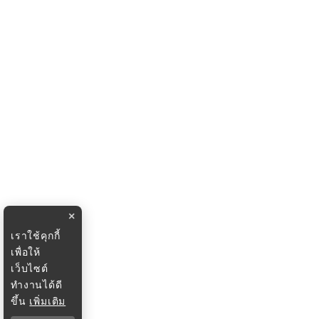
×
เราใช้คุกกี้
เพื่อให้
เว็บไซต์
ทำงานได้ดี
ขึ้น
เพิ่มเติม