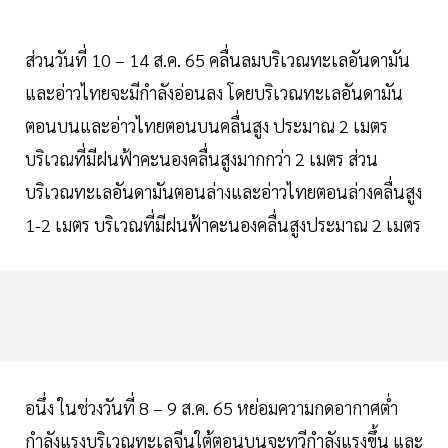
ส่วนวันที่ 10 – 14 ส.ค. 65 คลื่นลมบริเวณทะเลอันดามัน
และอ่าวไทยจะมีกำลังอ่อนลง โดยบริเวณทะเลอันดามัน
ตอนบนและอ่าวไทยตอนบนคลื่นสูง ประมาณ 2 เมตร
บริเวณที่มีฝนฟ้าคะนองคลื่นสูงมากกว่า 2 เมตร ส่วน
บริเวณทะเลอันดามันตอนล่างและอ่าวไทยตอนล่างคลื่นสูง
1-2 เมตร บริเวณที่มีฝนฟ้าคะนองคลื่นสูงประมาณ 2 เมตร
อนึ่ง ในช่วงวันที่ 8 – 9 ส.ค. 65 หย่อมความกดอากาศต่ำ
กำลังแรงบริเวณทะเลจีนใต้ตอนบนจะทวีกำลังแรงขึ้น และ