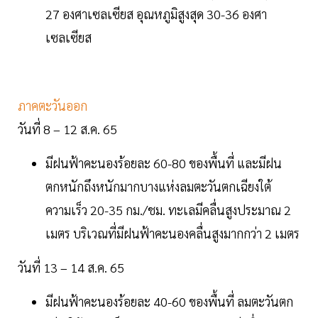
27 องศาเซลเซียส อุณหภูมิสูงสุด 30-36 องศา
เซลเซียส
ภาคตะวันออก
วันที่ 8 – 12 ส.ค. 65
มีฝนฟ้าคะนองร้อยละ 60-80 ของพื้นที่ และมีฝน
ตกหนักถึงหนักมากบางแห่งลมตะวันตกเฉียงใต้
ความเร็ว 20-35 กม./ชม. ทะเลมีคลื่นสูงประมาณ 2
เมตร บริเวณที่มีฝนฟ้าคะนองคลื่นสูงมากกว่า 2 เมตร
วันที่ 13 – 14 ส.ค. 65
มีฝนฟ้าคะนองร้อยละ 40-60 ของพื้นที่ ลมตะวันตก