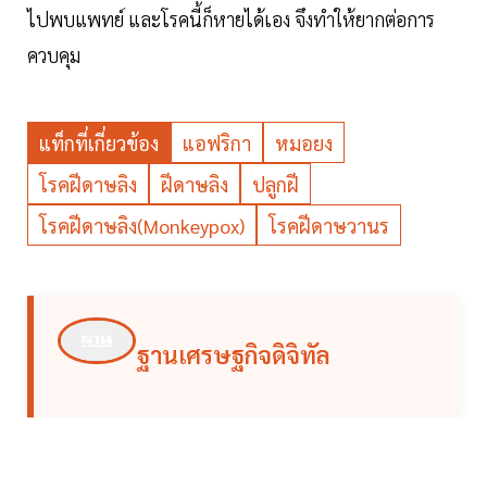
ไปพบแพทย์ และโรคนี้ก็หายได้เอง จึงทำให้ยากต่อการ
ควบคุม
แท็กที่เกี่ยวข้อง
แอฟริกา
หมอยง
โรคฝีดาษลิง
ฝีดาษลิง
ปลูกฝี
โรคฝีดาษลิง(Monkeypox)
โรคฝีดาษวานร
ฐานเศรษฐกิจดิจิทัล