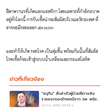
ฝีดาษวานรที่เกิดนอกแอฟริกา โดยเฉพาะที่กำลังระบาด
อยู่ทั่วโลกนี้ การรับเชื้อน่าจะสัมผัสบริเวณอวัยวะเพศ ที่
อาจจะมีรอยถลอก abrasion
และทำให้เกิด รอยโรค เป็นตุ่มขึ้น พร้อมกันนั้นที่สัมผัส
โรคเชื้อก็จะเข้าสู่ระบบน้ำเหลืองและกระแสโลหิต
ข่าวที่เกี่ยวข้อง
"อนุทิน" สั่งล่าตัวผู้ป่วยฝีดาษลิง
รายแรกของไทยหนีจาก รพ. พร้อม
จ่อเนรเทศ
22 ก.ค. 2565 | 05:34 น.