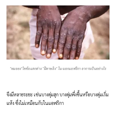
"หมอยง"ไขข้อแตกต่าง "ฝีดาษลิง" ใน-นอกแอฟริกา อาการเป็นอย่างไร
จึงมีหลายระยะ เช่นบางตุ่มสุก บางตุ่มพึ่งขึ้นหรือบางตุ่มเริ่ม
แห้ง ซึ่งไม่เหมือนกับในแอฟริกา