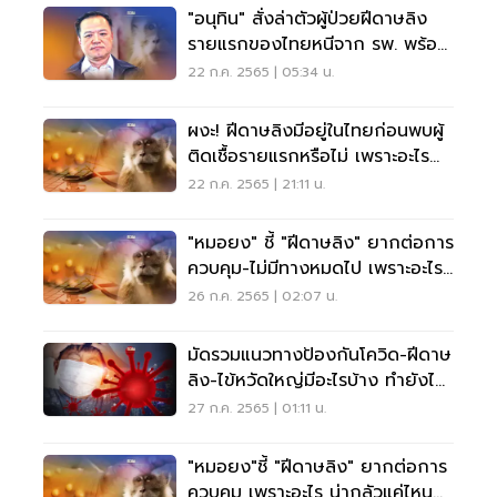
"อนุทิน" สั่งล่าตัวผู้ป่วยฝีดาษลิง
รายแรกของไทยหนีจาก รพ. พร้อม
จ่อเนรเทศ
22 ก.ค. 2565 | 05:34 น.
ผงะ! ฝีดาษลิงมีอยู่ในไทยก่อนพบผู้
ติดเชื้อรายแรกหรือไม่ เพราะอะไร
เช็คเลย
22 ก.ค. 2565 | 21:11 น.
"หมอยง" ชี้ "ฝีดาษลิง" ยากต่อการ
ควบคุม-ไม่มีทางหมดไป เพราะอะไร
อ่านเลย
26 ก.ค. 2565 | 02:07 น.
มัดรวมแนวทางป้องกันโควิด-ฝีดาษ
ลิง-ไข้หวัดใหญ่มีอะไรบ้าง ทำยังไง
อ่านเลย
27 ก.ค. 2565 | 01:11 น.
"หมอยง"ชี้ "ฝีดาษลิง" ยากต่อการ
ควบคุม เพราะอะไร น่ากลัวแค่ไหน