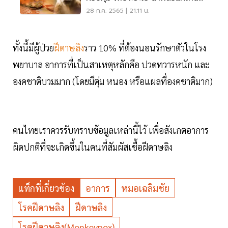
อ่านเลย
28 ก.ค. 2565 | 21:11 น.
ทั้งนี้มีผู้ป่วย
ฝีดาษลิง
ราว 10% ที่ต้องนอนรักษาตัวในโรง
พยาบาล อาการที่เป็นสาเหตุหลักคือ ปวดทวารหนัก และ
องคชาติบวมมาก (โดยมีตุ่ม หนอง หรือแผลที่องคชาติมาก)
คนไทยเราควรรับทราบข้อมูลเหล่านี้ไว้ เพื่อสังเกตอาการ
ผิดปกติที่จะเกิดขึ้นในคนที่สัมผัสเชื้อฝีดาษลิง
แท็กที่เกี่ยวข้อง
อาการ
หมอเฉลิมชัย
โรคฝีดาษลิง
ฝีดาษลิง
โรคฝีดาษลิง(Monkeypox)