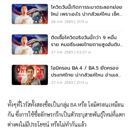
โควิดวันนี้เกิดการระบาดระลอกย่อย
ใหม่ เพราะอะไร น่ากลัวแค่ไหน เช็ค
เลย
26 ก.ค. 2565 | 21:11 น.
ติดเชื้อโควิดจริงวันนี้กว่า 9 หมื่น
ราย หมอธีระเผยไทยตายสูงอันดับ
4 เอเชีย
27 ก.ค. 2565 | 02:27 น.
โอมิครอน BA.4 / BA.5 ยึดครอง
ประเทศไทย น่ากลัวแค่ไหน อ่านเลย
ที่นี่
27 ก.ค. 2565 | 21:11 น.
ทั้งๆที่ไวรัสทั้งสองชื่อเป็นกลุ่ม BA หรือ โอมิครอนเหมือน
กัน ซึ่งการใช้ชื่ออักษรกรีกเป็นตัวระบุสายพันธุ์ใหม่ที่แตก
ต่างคงไม่มีประโยชน์ หรือไม่ทำกันแล้ว