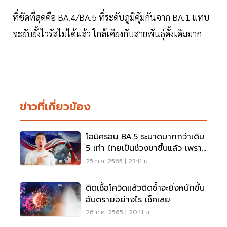
ที่ชัดที่สุดคือ BA.4/BA.5 ที่ระดับภูมิคุ้มกันจาก BA.1 แทบ
จะยับยั้งไวรัสไม่ได้แล้ว ใกล้เคียงกับสายพันธุ์ดั้งเดิมมาก
ข่าวที่เกี่ยวข้อง
โอมิครอน BA.5 ระบาดมากกว่าเดิม
5 เท่า ไทยเป็นช่วงขาขึ้นแล้ว เพราะ
อะไร อ่านเลย
25 ก.ค. 2565 | 23:11 น.
ติดเชื้อโควิดแล้วติดซ้ำจะยิ่งหนักขึ้น
อันตรายอย่างไร เช็คเลย
26 ก.ค. 2565 | 20:11 น.