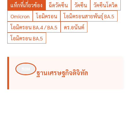
แท็กที่เกี่ยวข้อง
ฉีดวัคซีน
วัคซีน
วัคซีนโควิด
Omicron
โอมิครอน
โอมิครอนสายพันธุ์ BA.5
โอมิครอน BA.4 / BA.5
ดร.อนันต์
โอมิครอน BA.5
ฐานเศรษฐกิจดิจิทัล