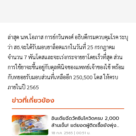
ล่าสุด นพ.โอภาส การย์กวินพงศ์ อธิบดีกรมควบคุมโรค ระบุ
ว่า สธ.จะได้รับมอบยาล็อตแรกในวันที่ 25 กรกฎาคม
จำนวน 7 พันโดสและจะเร่งกระจายยาโดยเร็วที่สุด ส่วน
การใช้ยาจะขึ้นอยู่กับดุลพินิจของแพทย์เจ้าของไข้ พร้อม
กับทยอยรับมอบส่วนที่เหลืออีก 250,500 โดส ให้ครบ
ภายในปี 2565
ข่าวที่เกี่ยวข้อง
อินเดียฉีดวัคซีนโควิดครบ 2,000
ล้านเข็ม! แต่ยอดผู้ติดเชื้อยังพุ่ง
นิวไฮ
18 ก.ค. 2565 | 00:51 น.