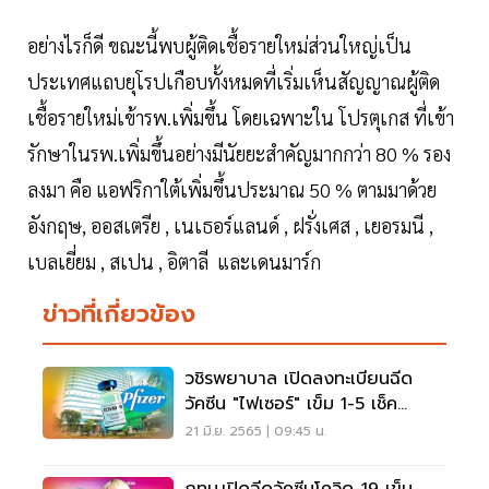
อย่างไรก็ดี ขณะนี้พบผู้ติดเชื้อรายใหม่ส่วนใหญ่เป็น
ประเทศแถบยุโรปเกือบทั้งหมดที่เริ่มเห็นสัญญาณผู้ติด
เชื้อรายใหม่เข้ารพ.เพิ่มขึ้น โดยเฉพาะใน โปรตุเกส ที่เข้า
รักษาในรพ.เพิ่มขึ้นอย่างมีนัยยะสำคัญมากกว่า 80 % รอง
ลงมา คือ แอฟริกาใต้เพิ่มขึ้นประมาณ 50 % ตามมาด้วย
อังกฤษ, ออสเตรีย , เนเธอร์แลนด์ , ฝรั่งเศส , เยอรมนี ,
เบลเยี่ยม , สเปน , อิตาลี และเดนมาร์ก
ข่าวที่เกี่ยวข้อง
วชิรพยาบาล เปิดลงทะเบียนฉีด
วัคซีน "ไฟเซอร์" เข็ม 1-5 เช็ค
เงื่อนไขที่นี่
21 มิ.ย. 2565 | 09:45 น.