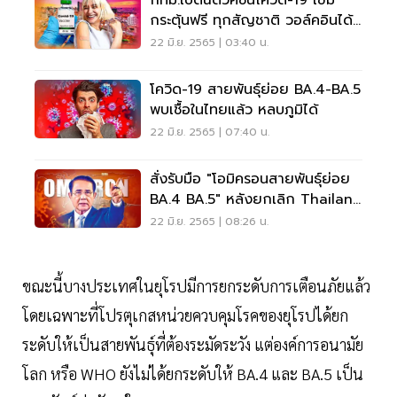
กทม.เปิดฉีดวัคซีนโควิด-19 เข็ม
กระตุ้นฟรี ทุกสัญชาติ วอล์คอินได้
เช็คเลย
22 มิ.ย. 2565 | 03:40 น.
โควิด-19 สายพันธุ์ย่อย BA.4-BA.5
พบเชื้อในไทยแล้ว หลบภูมิได้
22 มิ.ย. 2565 | 07:40 น.
สั่งรับมือ "โอมิครอนสายพันธุ์ย่อย
BA.4 BA.5" หลังยกเลิก Thailand
Pass
22 มิ.ย. 2565 | 08:26 น.
ขณะนี้บางประเทศในยุโรปมีการยกระดับการเตือนภัยแล้ว
โดยเฉพาะที่โปรตุเกสหน่วยควบคุมโรคของยุโรปได้ยก
ระดับให้เป็นสายพันธุ์ที่ต้องระมัดระวัง แต่องค์การอนามัย
โลก หรือ WHO ยังไม่ได้ยกระดับให้ BA.4 และ BA.5 เป็น