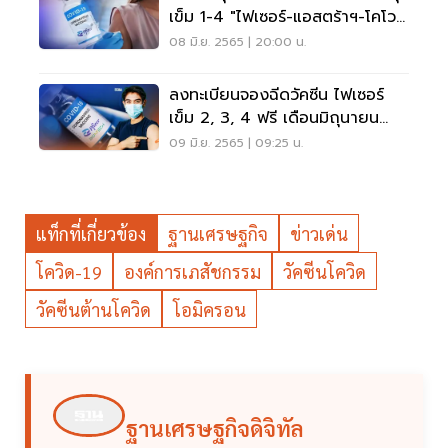
เข็ม 1-4 "ไฟเซอร์-แอสตร้าฯ-โคโว
แวกซ์"
08 มิ.ย. 2565 | 20:00 น.
ลงทะเบียนจองฉีดวัคซีน ไฟเซอร์
เข็ม 2, 3, 4 ฟรี เดือนมิถุนายน
คลิกที่นี่
09 มิ.ย. 2565 | 09:25 น.
แท็กที่เกี่ยวข้อง
ฐานเศรษฐกิจ
ข่าวเด่น
โควิด-19
องค์การเภสัชกรรม
วัคซีนโควิด
วัคซีนต้านโควิด
โอมิครอน
ฐานเศรษฐกิจดิจิทัล