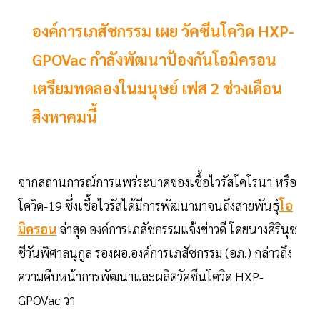
องค์การเภสัชกรรม เผย วัคซีนโควิด HXP-
GPOVac กำลังพัฒนาป้องกันโอมิครอน
เตรียมทดลองในมนุษย์ เฟส 2 ช่วงเดือน
สิงหาคมนี้
จากสถานการณ์การแพร่ระบาดของเชื้อไวรัสโคโรนา หรือ
โควิด-19 ซึ่งเชื้อไวรัสได้มีการพัฒนามาจนถึงสายพันธุ์
โอ
มิครอน
ล่าสุด องค์การเภสัชกรรมแจ้งข่าวดี โดยนางศิรินุช
ชีวันพิศาลนุกูล รองผอ.องค์การเภสัชกรรม (อภ.) กล่าวถึง
ความคืบหน้าการพัฒนาและผลิตวัคซีนโควิด HXP-
GPOVac ว่า