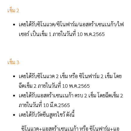
เข็ม 2
เคยได้รับซิโนแวค/ซิโนฟาร์ม/แอสตร้าเซนเนก้า/ไฟ
เซอร์ เป็นเข็ม 1 ภายในวันที่ 10 พ.ค.2565
เข็ม 3
เคยได้รับซิโนแวค 2 เข็ม หรือ ซิโนฟาร์ม 2 เข็ม โดย
ฉีดเข็ม 2 ภายในวันที่ 10 พ.ค.2565
เคยได้รับแอสตร้าเซนเนก้า ครบ 2 เข็ม โดยฉีดเข็ม 2
ภายในวันที่ 10 มี.ค.2565
เคยได้รับวัคซีนสูตรไขว้ ดังนี้
ซิโนแวค+แอสตร้าเซนเนก้า หรือ ซิโนฟาร์ม+แอ