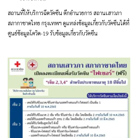
สถานที่ให้บริการฉีดวัคซีน ตึกอํานวยการ สถานเสาวภา
สภากาชาดไทย กรุงเทพฯ ดูแหล่งข้อมูลเกี่ยวกับวัคซีนได้ที่
ศูนย์ข้อมูลโควิด-19 รับข้อมูลเกี่ยวกับวัคซีน