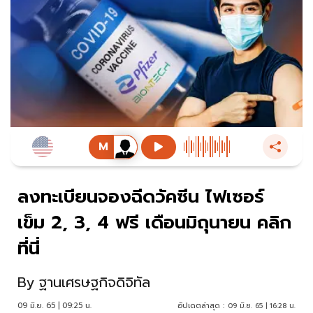
ลงทะเบียนจองฉีดวัคซีน ไฟเซอร์
เข็ม 2, 3, 4 ฟรี เดือนมิถุนายน คลิก
ที่นี่
By
ฐานเศรษฐกิจดิจิทัล
09 มิ.ย. 65 | 09:25 น.
อัปเดตล่าสุด :
09 มิ.ย. 65 | 16:28 น.